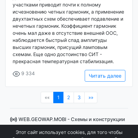
участками приводит почти к полному
исчезновению четных гармоник, а применение
двухтактных схем обеспечивает подавление и
нечетных гармоник. Коэффициент гармоник
очень мал даже в отсутствие внешней ООС,
наблюдается быстрый спад амплитуды
высших гармоник, присущий ламповым
схемам. Еще одно достоинство СИТ -
прекрасная температурная стабилизация.
9 334
Читать далее
(current)
««
1
2
3
»»
WEB.GEOWAP.MOBI - Cхемы и конструкции
© 2008 - 2021
Этот сайт использует cookies, для того чтобы
Сайт управляется системой "MKateCMS" от
Ray