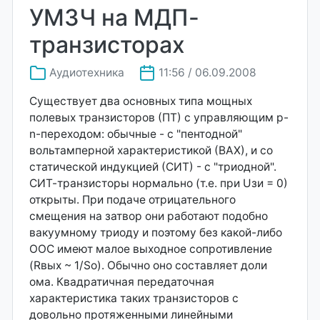
УМЗЧ на МДП-
транзисторах
Аудиотехника
11:56 / 06.09.2008
Существует два основных типа мощных
полевых транзисторов (ПТ) с управляющим p-
n-переходом: обычные - с "пентодной"
вольтамперной характеристикой (ВАХ), и со
статической индукцией (СИТ) - с "триодной".
СИТ-транзисторы нормально (т.е. при Uзи = 0)
открыты. При подаче отрицательного
смещения на затвор они работают подобно
вакуумному триоду и поэтому без какой-либо
ООС имеют малое выходное сопротивление
(Rвых ~ 1/Sо). Обычно оно составляет доли
ома. Квадратичная передаточная
характеристика таких транзисторов с
довольно протяженными линейными