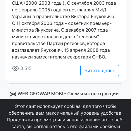
США (2000-2003 годы). С сентября 2003 года
по февраль 2005 года он возглавлял МИД
Украины в правительстве Виктора Януковича.
С 11 октября 2006 года - советник премьер-
министра Януковича. С декабря 2007 года -
министр иностранных дел в "теневом"
правительстве Партии регионов, которое
возглавляет Янукович. 15 апреля 2008 года
назначен заместителем секретаря СНБО.
3 515
Читать далее
WEB.GEOWAP.MOBI - Cхемы и конструкции
© 2008 - 2021
Этот сайт использует cookies, для того чтобы
Сайт управляется системой "MKateCMS" от
Ray
обеспечить вам максимальный уровень удобства.
Icemont
.
Продолжая просмотр или использование этого веб-
сайта, вы соглашаетесь с его файлами cookies и
Соглашение
Конфиденциальность