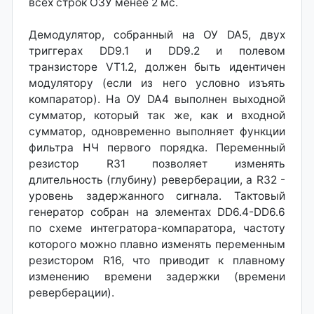
всех строк ОЗУ менее 2 мс.
Демодулятор, собранный на ОУ DA5, двух
триггерах DD9.1 и DD9.2 и полевом
транзисторе VT1.2, должен быть идентичен
модулятору (если из него условно изъять
компаратор). На ОУ DA4 выполнен выходной
сумматор, который так же, как и входной
сумматор, одновременно выполняет функции
фильтра НЧ первого порядка. Переменный
резистор R31 позволяет изменять
длительность (глубину) реверберации, a R32 -
уровень задержанного сигнала. Тактовый
генератор собран на элементах DD6.4-DD6.6
по схеме интегратора-компаратора, частоту
которого можно плавно изменять переменным
резистором R16, что приводит к плавному
изменению времени задержки (времени
реверберации).