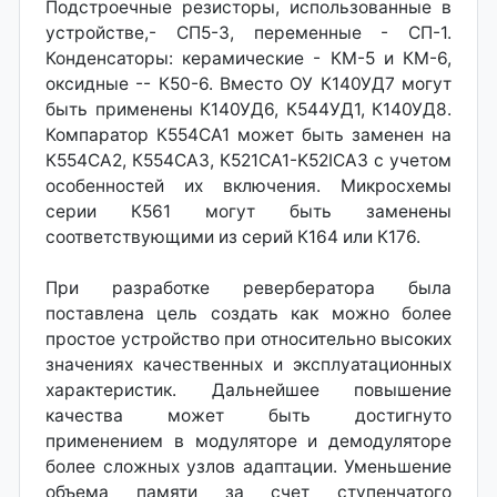
Подстроечные резисторы, использованные в
устройстве,- СП5-3, переменные - СП-1.
Конденсаторы: керамические - КМ-5 и КМ-6,
оксидные -- К50-6. Вместо ОУ К140УД7 могут
быть применены К140УД6, К544УД1, К140УД8.
Компаратор К554СА1 может быть заменен на
К554СА2, К554САЗ, К521СА1-K52ICA3 с учетом
особенностей их включения. Микросхемы
серии К561 могут быть заменены
соответствующими из серий К164 или К176.
При разработке ревербератора была
поставлена цель создать как можно более
простое устройство при относительно высоких
значениях качественных и эксплуатационных
характеристик. Дальнейшее повышение
качества может быть достигнуто
применением в модуляторе и демодуляторе
более сложных узлов адаптации. Уменьшение
объема памяти за счет ступенчатого