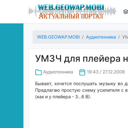
WEB.GEOWAP.MOBI
Аудиотехника
УМ
УМЗЧ для плейера н
Аудиотехника
19:43 / 27.12.2008
Бывает, хочется послушать музыку во д
Предлагаю простую схему усилителя с в
(как и у плейера - 3...6 В).