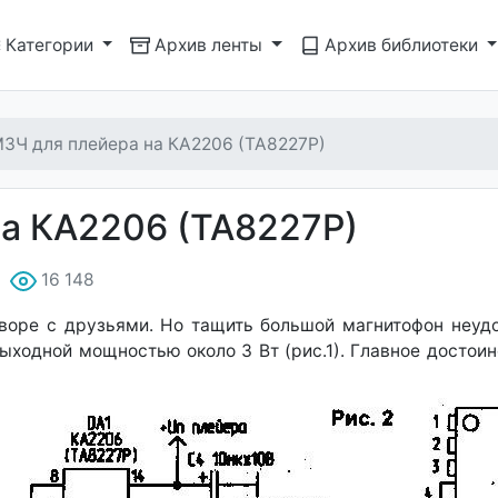
Категории
Архив ленты
Архив библиотеки
ЗЧ для плейера на КА2206 (ТА8227Р)
а КА2206 (ТА8227Р)
16 148
воре с друзьями. Но тащить большой магнитофон неудо
ыходной мощностью около 3 Вт (рис.1). Главное достоин