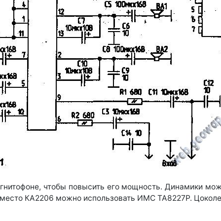
гнитофоне, чтобы повысить его мощность. Динамики мо
 Вместо КА2206 можно использовать ИМС ТА8227Р. Цоколе