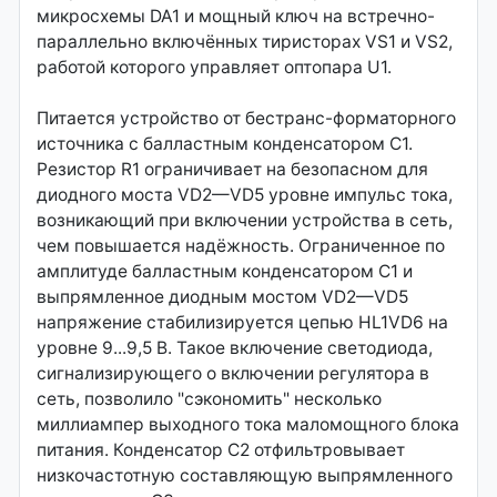
микросхемы DA1 и мощный ключ на встречно-
параллельно включённых тиристорах VS1 и VS2,
работой которого управляет оптопара U1.
Питается устройство от бестранс-форматорного
источника с балластным конденсатором С1.
Резистор R1 ограничивает на безопасном для
диодного моста VD2—VD5 уровне импульс тока,
возникающий при включении устройства в сеть,
чем повышается надёжность. Ограниченное по
амплитуде балластным конденсатором С1 и
выпрямленное диодным мостом VD2—VD5
напряжение стабилизируется цепью HL1VD6 на
уровне 9...9,5 В. Такое включение светодиода,
сигнализирующего о включении регулятора в
сеть, позволило "сэкономить" несколько
миллиампер выходного тока маломощного блока
питания. Конденсатор С2 отфильтровывает
низкочастотную составляющую выпрямленного