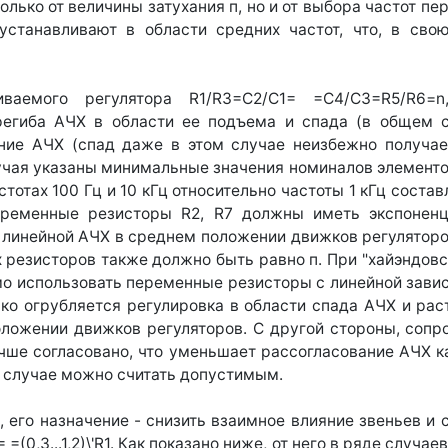
олько от величины затухания п, но и от выбора частот пе
устанавливают в области средних частот, что, в св
ваемого регулятора R1/R3=C2/C1= =C4/C3=R5/R6=n
региба АЧХ в области ее подъема и спада (в общем с
ние АЧХ (спад даже в этом случае неизбежно получа
чая указаны минимальные значения номиналов элементов 
тотах 100 Гц и 10 кГц относительно частоты 1 кГц состав
еременные резисторы R2, R7 должны иметь экспоненц
ния линейной АЧХ в среднем положении движков регулятор
резисторов также должно быть равно п. При "хайэндовск
имо использовать переменные резисторы с линейной зави
лько огрубляется регулировка в области спада АЧХ и рас
оложении движков регуляторов. С другой стороны, сопр
чше согласовано, что уменьшает рассогласование АЧХ ка
м случае можно считать допустимым.
 его назначение - снизить взаимное влияние звеньев и 
 =(0,3...1,2)\'R1. Как показано ниже, от него в ряде случ