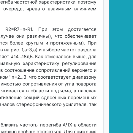
региба частотной характеристики, поэтому
ою очередь, чревато взаимным влиянием
, R2=R7=n-R1. При этом достигается
лучае они различны), что обеспечивает
ется более крутым и протяженным). При
на рис. 1,а-3,а) и выборе частот раздела
ляет ±14...18дБ. Как отмечалось выше, для
иальную характеристику регулирования
ов соотношение сопротивлений верхнего и
ом" п=2...3, что соответствует диапазону
симостью сопротивления от угла поворота
тягивается в области подъема, а плоская
отивление секций сдвоенных переменных
налов стереофонического усилителя, так
сблизить частоты перегиба АЧХ в области
аев можно вообще отказаться. Для снижения