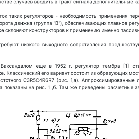
шинстве случаев вводить в тракт сигнала дополнительные 
ток таких регуляторов - необходимость применения пе
орота движка (группа "В"), обеспечивающих плавное рег
же склоняют конструкторов к применению именно пассив
 требуют низкого выходного сопротивления предшеств
Баксандалом еще в 1952 г. регулятор тембра [1] с
е. Классический его вариант состоит из образующих мост
астотного C3R5C4R6R7 (рис. 1,а). Аппроксимированные 
ра показаны на рис. 1 ,б. Там же приведены расчетные 