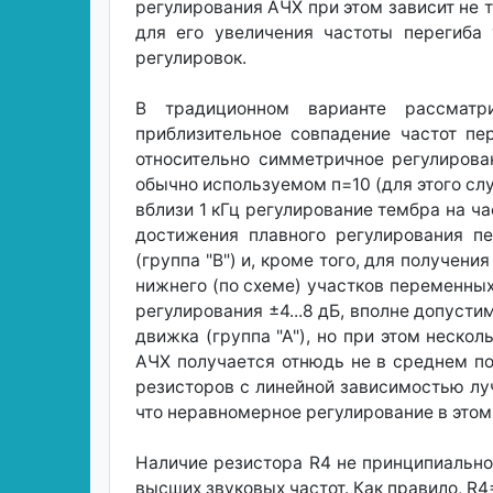
регулирования АЧХ при этом зависит не т
для его увеличения частоты перегиба 
регулировок.
В традиционном варианте рассматри
приблизительное совпадение частот пе
относительно симметричное регулирова
обычно используемом п=10 (для этого слу
вблизи 1 кГц регулирование тембра на час
достижения плавного регулирования п
(группа "В") и, кроме того, для получе
нижнего (по схеме) участков переменных 
регулирования ±4...8 дБ, вполне допуст
движка (группа "А"), но при этом неско
АЧХ получается отнюдь не в среднем п
резисторов с линейной зависимостью лу
что неравномерное регулирование в это
Наличие резистора R4 не принципиально,
высших звуковых частот. Как правило, R4=