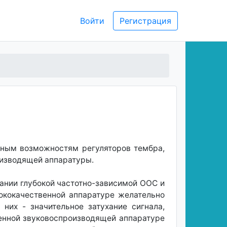
Войти
Регистрация
ьным возможностям регуляторов тембра,
оизводящей аппаратуры.
ании глубокой частотно-зависимой ООС и
ококачественной аппаратуре желательно
них - значительное затухание сигнала,
менной звуковоспроизводящей аппаратуре