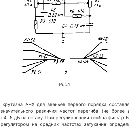
Puc.1
крутизна АЧХ для звеньев первого порядка составля
езначительного различия частот перегиба (не боле
4...5 дБ на октаву. При регулировании тембра фильтр 
 регулятором на средних частотах затухание определ