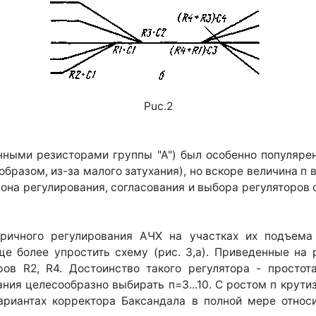
Puc.2
ными резисторами группы "А") был особенно популярен
 образом, из-за малого затухания), но вскоре величина п
она регулирования, согласования и выбора регуляторов
тричного регулирования АЧХ на участках их подъема 
ще более упростить схему (рис. 3,а). Приведенные на 
в R2, R4. Достоинство такого регулятора - простота
ния целесообразно выбирать п=3...10. С ростом п крутиз
риантах корректора Баксандала в полной мере относ