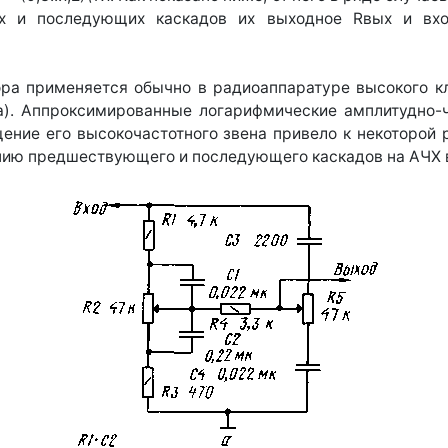
х и последующих каскадов их выходное Rвых и вх
ора применяется обычно в радиоаппаратуре высокого кл
,а). Аппроксимированные логарифмические амплитудно-ч
щение его высокочастотного звена привело к некоторой
нию предшествующего и последующего каскадов на АЧХ в