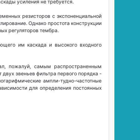
каскады усиления не требуется.
ременных резисторов с экспоненциальной
улирование. Однако простота конструкции
ных регуляторов тембра.
ующего им каскада и высокого входного
тал, пожалуй, самым распространенным
 двух звеньев фильтра первого порядка -
логарифмические ампли-тудно-частотные
зависимости для определения постоянных