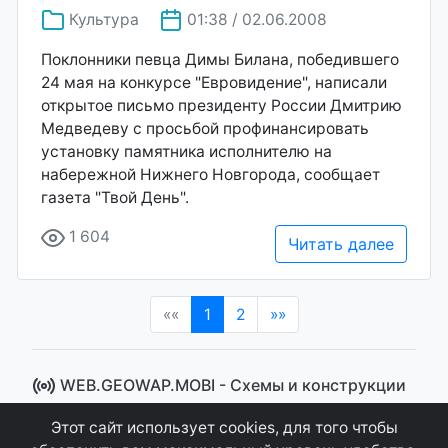
Культура
01:38 / 02.06.2008
Поклонники певца Димы Билана, победившего
24 мая на конкурсе "Евровидение", написали
открытое письмо президенту России Дмитрию
Медведеву с просьбой профинансировать
установку памятника исполнителю на
набережной Нижнего Новгорода, сообщает
газета "Твой День".
1 604
Читать далее
(current)
««
1
2
»»
WEB.GEOWAP.MOBI - Cхемы и конструкции
© 2008 - 2021
Этот сайт использует cookies, для того чтобы
Сайт управляется системой "MKateCMS" от
Ray