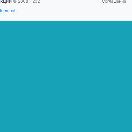
укции
Соглашение
© 2008 - 2021
 Icemont
.