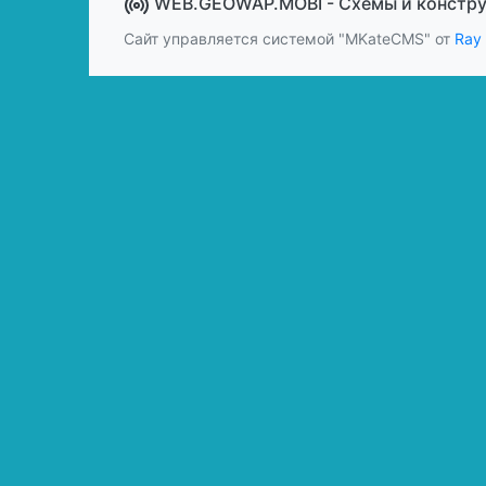
WEB.GEOWAP.MOBI - Cхемы и констр
Сайт управляется системой "MKateCMS" от
Ray