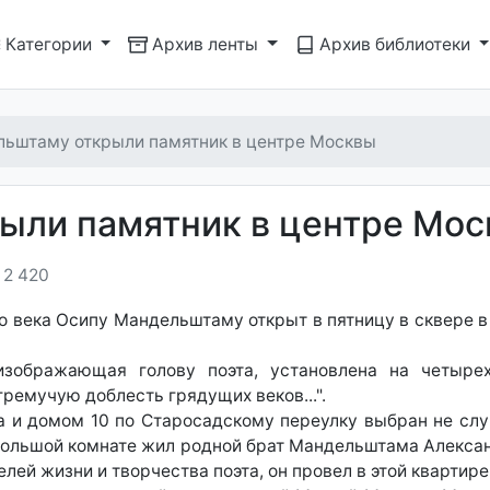
Категории
Архив ленты
Архив библиотеки
ьштаму открыли памятник в центре Москвы
ыли памятник в центре Мо
2 420
о века Осипу Мандельштаму открыт в пятницу в сквере в
изображающая голову поэта, установлена на четыре
ремучую доблесть грядущих веков...".
 и домом 10 по Старосадскому переулку выбран не слу
ебольшой комнате жил родной брат Мандельштама Александ
лей жизни и творчества поэта, он провел в этой квартир