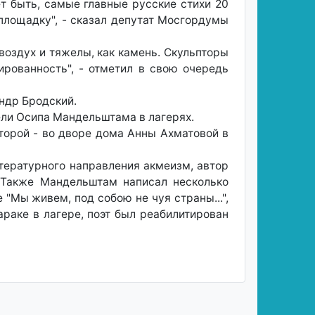
т быть, самые главные русские стихи 20
 площадку", - сказал депутат Мосгордумы
 воздух и тяжелы, как камень. Скульпторы
рованность", - отметил в свою очередь
ндр Бродский.
ели Осипа Мандельштама в лагерях.
торой - во дворе дома Анны Ахматовой в
итературного направления акмеизм, автор
". Также Мандельштам написал несколько
 "Мы живем, под собою не чуя страны...",
раке в лагере, поэт был реабилитирован