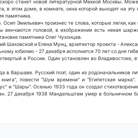
о скоро станет новой литературной Меккой Москвы. Може
а, в этом доме, в комнате, окна которой выходят на эту
я памятника.
до. Осип Эмильевич произнес те слова, которые легки, как
бы венчаются головой, в изображении есть некая шаржи
тановке памятника Олег Чухонцев.
ий Шаховской и Елена Мунц, архитектор проекта - Алекса
ному юбилею - 27 декабря исполнится 70 лет со дня гиб
твертый в России. Один установлен во Владивостоке, в
а в Варшаве. Русский поэт, один из родоначальников л
рая книга", повести "Шум времени" и "Египетская марка
ус" и "Шары". Осенью 1933 года он создал стихотворение
ан. 27 декабря 1938 Мандельштам умер в больничном ба