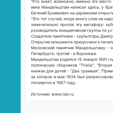
"Кто знает, возможно, именно это мест
века Мандельштам написал здесь, у брат
Евгений Бунимович на церемонии открыти
"Это тот случай, когда много слов не на
замечательно прочли эту метафору: ку
руководитель инициативной группы по ус
Создатели памятника - скульпторы Дмитр
Открытие монумента приурочено к печаль
Московский памятник Мандельштаму - че
Петербурге, третий - в Воронеже.
Мандельштам родился 15 января 1891 год
поэтических сборников "Tristia", "Вто
книжек для детей - "Два трамвая", "Прим
за которое в мае 1934 был репрессиров
посмертно в 1987 году.
Источник: www.rian.ru