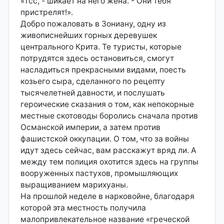
«Тсс, - шикает на него жена. - Они тебя
пристрелят!».
Добро пожаловать в Зониану, одну из
живописнейших горных деревушек
центрального Крита. Те туристы, которые
потрудятся здесь остановиться, смогут
насладиться прекрасными видами, поесть
козьего сыра, сделанного по рецепту
тысячелетней давности, и послушать
героические сказания о том, как непокорные
местные скотоводы боролись сначала против
Османской империи, а затем против
фашистской оккупации. О том, что за войны
идут здесь сейчас, вам расскажут вряд ли. А
между тем полиция охотится здесь на группы
вооруженных пастухов, промышляющих
выращиванием марихуаны.
На прошлой неделе в нарковойне, благодаря
которой эта местность получила
малопривлекательное название «греческой