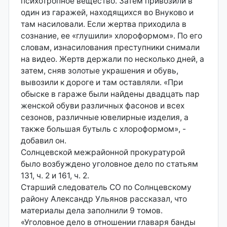
психотропное вещество. Затем привозили в
один из гаражей, находящихся во Внуково и
там насиловали. Если жертва приходила в
сознание, ее «глушили» хлороформом». По его
словам, изнасилования преступники снимали
на видео. Жертв держали по несколько дней, а
затем, сняв золотые украшения и обувь,
вывозили к дороге и там оставляли. «При
обыске в гараже были найдены двадцать пар
женской обуви различных фасонов и всех
сезонов, различные ювелирные изделия, а
также большая бутыль с хлороформом», -
добавил он.
Солнцевской межрайонной прокуратурой
было возбуждено уголовное дело по статьям
131, ч. 2 и 161, ч. 2.
Старший следователь СО по Солнцевскому
району Александр Ульянов рассказал, что
материалы дела заполнили 9 томов.
«Уголовное дело в отношении главаря банды