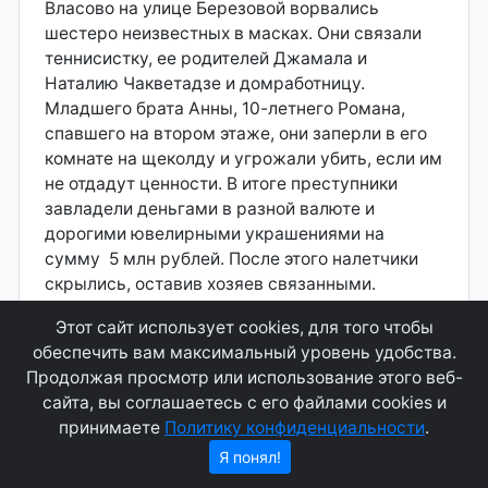
Власово на улице Березовой ворвались
шестеро неизвестных в масках. Они связали
теннисистку, ее родителей Джамала и
Наталию Чакветадзе и домработницу.
Младшего брата Анны, 10-летнего Романа,
спавшего на втором этаже, они заперли в его
комнате на щеколду и угрожали убить, если им
не отдадут ценности. В итоге преступники
завладели деньгами в разной валюте и
дорогими ювелирными украшениями на
сумму 5 млн рублей. После этого налетчики
скрылись, оставив хозяев связанными.
Мальчику удалось открыть комнаты и
Этот сайт использует cookies, для того чтобы
освободить родителей и сестру. После
обеспечить вам максимальный уровень удобства.
ограбления Анна долго не могла оправиться от
Продолжая просмотр или использование этого веб-
травмы: она почти не чувствовала пальцев
сайта, вы соглашаетесь с его файлами cookies и
левой руки, которую преступники перетянули
принимаете
Политику конфиденциальности
.
веревкой.
Я понял!
1 апреля 2008 года в Балашихинском районе
Подмосковья было совершено вооруженное