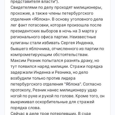
представителя власти").
Свидетелями по делу проходят милиционеры,
прохожие, а также члены петербургского
отделения «Яблока». В основу уголовного дела
лег факт потасовки, которая произошла после
президентских выборов в ночь на 3 марта у
регионального офиса партии. Неизвестные
хулиганы стали избивать Сергея Инденка,
бывшего яблочника, отчисленного из партии по
компрометирующим обстоятельствам.
Максим Резник попытался разнять драку, но
тут появился наряд милиции. Стражи порядка
задержали Инденка и Резника, но дело
возбудили только против лидера
петербургского отделения "Яблока". Согласно
протоколу, Резник нанес милиционеру удар
ногой по руке и рукой по голове. Кроме того, он
выкрикивал оскорбительные для стражей
порядка слова.
Сейчас в деле трое потерпевших. В суде