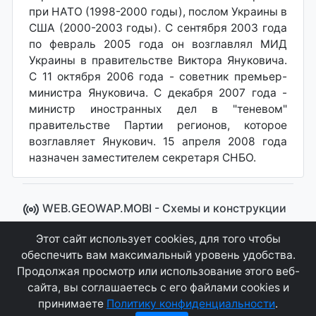
при НАТО (1998-2000 годы), послом Украины в
США (2000-2003 годы). С сентября 2003 года
по февраль 2005 года он возглавлял МИД
Украины в правительстве Виктора Януковича.
С 11 октября 2006 года - советник премьер-
министра Януковича. С декабря 2007 года -
министр иностранных дел в "теневом"
правительстве Партии регионов, которое
возглавляет Янукович. 15 апреля 2008 года
назначен заместителем секретаря СНБО.
WEB.GEOWAP.MOBI - Cхемы и конструкции
© 2008 - 2021
Этот сайт использует cookies, для того чтобы
Сайт управляется системой "MKateCMS" от
Ray
обеспечить вам максимальный уровень удобства.
Icemont
.
Продолжая просмотр или использование этого веб-
сайта, вы соглашаетесь с его файлами cookies и
Соглашение
Конфиденциальность
принимаете
Политику конфиденциальности
.