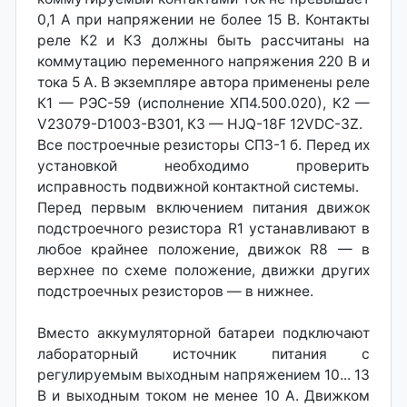
0,1 А при напряжении не более 15 В. Контакты
реле К2 и КЗ должны быть рассчитаны на
коммутацию переменного напряжения 220 В и
тока 5 А. В экземпляре автора применены реле
К1 — РЭС-59 (исполнение ХП4.500.020), К2 —
V23079-D1003-В301, КЗ — HJQ-18F 12VDC-3Z.
Все построечные резисторы СПЗ-1 б. Перед их
установкой необходимо проверить
исправность подвижной контактной системы.
Перед первым включением питания движок
подстроечного резистора R1 устанавливают в
любое крайнее положение, движок R8 — в
верхнее по схеме положение, движки других
подстроечных резисторов — в нижнее.
Вместо аккумуляторной батареи подключают
лабораторный источник питания с
регулируемым выходным напряжением 10... 13
В и выходным током не менее 10 А. Движком