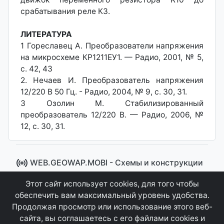
срабатывания реле КЗ.
ЛИТЕРАТУРА
1 Гореславец А. Преобразователи напряжения
на микросхеме КР1211ЕУ1. — Радио, 2001, № 5,
с. 42, 43
2. Нечаев И. Преобразователь напряжения
12/220 В 50 Гц. - Радио, 2004, № 9, с. 30, 31.
3 Озолин М. Стабилизированный
преобразователь 12/220 В. — Радио, 2006, №
12, с. 30, 31.
WEB.GEOWAP.MOBI - Cхемы и конструкции
© 2008 - 2021
Этот сайт использует cookies, для того чтобы
Сайт управляется системой "MKateCMS" от
Ray
обеспечить вам максимальный уровень удобства.
Icemont
.
Продолжая просмотр или использование этого веб-
сайта, вы соглашаетесь с его файлами cookies и
Соглашение
Конфиденциальность