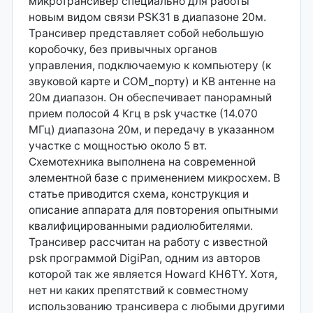
микротрансивер специально для работы
новым видом связи PSK31 в диапазоне 20м.
Трансивер представляет собой небольшую
коробочку, без привычных органов
управления, подключаемую к компьютеру (к
звуковой карте и СОМ_порту) и КВ антенне на
20м диапазон. Он обеспечивает панорамный
прием полосой 4 Кгц в psk участке (14.070
МГц) диапазона 20м, и передачу в указанном
участке с мощностью около 5 вт.
Схемотехника выполнена на современной
элементной базе с применением микросхем. В
статье приводится схема, конструкция и
описание аппарата для повторения опытными
квалифицированными радиолюбителями.
Трансивер рассчитан на работу с известной
psk программой DigiPan, одним из авторов
которой так же является Howard KH6TY. Хотя,
нет ни каких препятствий к совместному
использованию трансивера с любыми другими