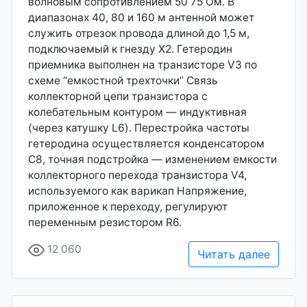
волновым сопротивлением 50 75 Ом. В
диапазонах 40, 80 и 160 м антенной может
служить отрезок провода длиной до 1,5 м,
подключаемый к гнезду Х2. Гетеродин
приемника выполнен на транзисторе V3 по
схеме “емкостной трехточки” Связь
коллекторной цепи транзистора с
колебательным контуром — индуктивная
(через катушку L6). Перестройка частоты
гетеродина осуществляется конденсатором
С8, точная подстройка — изменением емкости
коллекторного перехода транзистора V4,
используемого как варикап Напряжение,
приложенное к переходу, регулируют
переменным резистором R6.
12 060
Читать далее