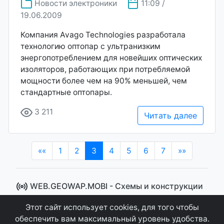
Новости электроники
11:09 /
19.06.2009
Компания Avago Technologies разработала
технологию оптопар с ультранизким
энергопотреблением для новейших оптических
изоляторов, работающих при потребляемой
мощности более чем на 90% меньшей, чем
стандартные оптопары.
3 211
Читать далее
(current)
««
1
2
3
4
5
6
7
»»
WEB.GEOWAP.MOBI - Cхемы и конструкции
© 2008 - 2021
Этот сайт использует cookies, для того чтобы
Сайт управляется системой "MKateCMS" от
Ray
обеспечить вам максимальный уровень удобства.
Icemont
.