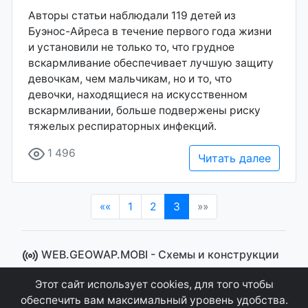
Авторы статьи наблюдали 119 детей из
Буэнос-Айреса в течение первого года жизни
и установили не только то, что грудное
вскармливание обеспечивает лучшую защиту
девочкам, чем мальчикам, но и то, что
девочки, находящиеся на искусственном
вскармливании, больше подвержены риску
тяжелых респираторных инфекций.
1 496
Читать далее
(current)
««
1
2
3
»»
WEB.GEOWAP.MOBI - Cхемы и конструкции
© 2008 - 2021
Этот сайт использует cookies, для того чтобы
Сайт управляется системой "MKateCMS" от
Ray
обеспечить вам максимальный уровень удобства.
Icemont
.