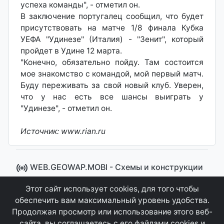
успеха команды", - отметил он.
В заключение португалец сообщил, что будет
присутствовать на матче 1/8 финала Кубка
УЕФА "Удинезе" (Италия) - "Зенит", который
пройдет в Удине 12 марта.
"Конечно, обязательно пойду. Там состоится
мое знакомство с командой, мой первый матч.
Буду переживать за свой новый клуб. Уверен,
что у нас есть все шансы выиграть у
"Удинезе", - отметил он.
Источник: www.rian.ru
WEB.GEOWAP.MOBI - Cхемы и конструкции
© 2008 - 2021
Этот сайт использует cookies, для того чтобы
Сайт управляется системой "MKateCMS" от
Ray
обеспечить вам максимальный уровень удобства.
Icemont
.
Продолжая просмотр или использование этого веб-
сайта, вы соглашаетесь с его файлами cookies и