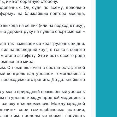
ль, имеют обратную сторону.
допечных. Он, судя по всему, довольно
ь форму» на ближайшие полтора месяца,
выхода на ее пик (или на подход к пику),
нно держит руку на пульсе спортсменов –
ься так называемые «разгрузочные» дни.
 сил на последний круг) в гонке с общего
м этапе эстафету. Это и есть своего рода
чемпионате мира.
м. Он был включен в состав эстафетной
ый контроль над уровнем гемоглобина в
го необходимо отстранить. До дальнейшего
что у меня природный повышенный уровень
облем на уровне международной медицины в
ть заявку в медкомиссию Международной
дочить» свои гемоглобиновые истории,
казано им, предельные нормы, нарушать