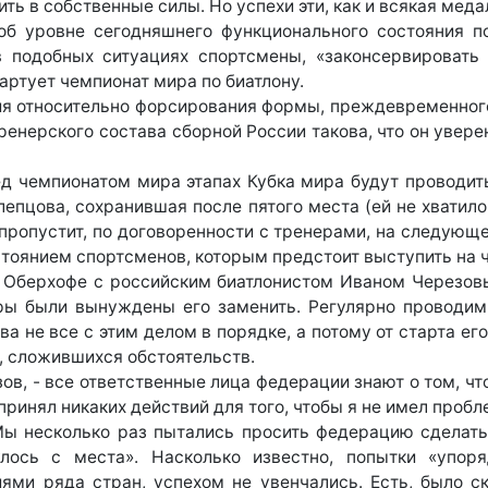
ть в собственные силы. Но успехи эти, как и всякая меда
об уровне сегодняшнего функционального состояния по
в подобных ситуациях спортсмены, «законсервироват
артует чемпионат мира по биатлону.
ия относительно форсирования формы, преждевременного 
ренерского состава сборной России такова, что он увере
ед чемпионатом мира этапах Кубка мира будут проводит
епцова, сохранившая после пятого места (ей не хватило
пропустит, по договоренности с тренерами, на следующе
тоянием спортсменов, которым предстоит выступить на 
в Оберхофе с российским биатлонистом Иваном Черезовы
ры были вынуждены его заменить. Регулярно проводим
ва не все с этим делом в порядке, а потому от старта е
х, сложившихся обстоятельств.
езов, - все ответственные лица федерации знают о том, 
дпринял никаких действий для того, чтобы я не имел пр
 Мы несколько раз пытались просить федерацию сдела
лось с места». Насколько известно, попытки «упоря
ми ряда стран, успехом не увенчались. Есть, было с