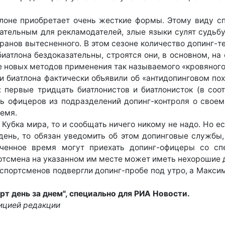
тлоне приобретает очень жесткие формы. Этому виду с
тельным для рекламодателей, злые языки сулят судьбу 
ранов вытесненного. В этом сезоне количество допинг-т
биатлона бездоказательны, строятся они, в основном, на
 новых методов применения так называемого «кровяного
биатлона фактически объявили об «антидопинговом похо
 первые тридцать биатлонистов и биатлонисток (в соо
ть офицеров из подразделений допинг-контроля о свое
емя.
, Кубка мира, то и сообщать ничего никому не надо. Но е
 день, то обязан уведомить об этом допинговые службы
аченное время могут приехать допинг-офицеры со сп
ртсмена на указанном им месте может иметь нехорошие д
х спортсменов подвергли допинг-пробе под утро, а Макс
рт день за днем", специально для РИА Новости.
зицией редакции