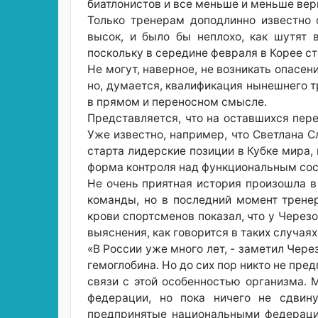
биатлонистов и все меньше и меньше вери
Только тренерам доподлинно известно 
высок, и было бы неплохо, как шутят 
поскольку в середине февраля в Корее ст
Не могут, наверное, не возникать опасен
но, думается, квалификация нынешнего т
в прямом и переносном смысле.
Представляется, что на оставшихся пер
Уже известно, например, что Светлана Сл
старта лидерские позиции в Кубке мира, 
форма контроля над функциональным сос
Не очень приятная история произошла 
команды, но в последний момент трене
крови спортсменов показал, что у Черезо
выяснения, как говорится в таких случая
«В России уже много лет, - заметил Чер
гемоглобина. Но до сих пор никто не пре
связи с этой особенностью организма.
федерации, но пока ничего не сдвину
предпринятые национальными федерация