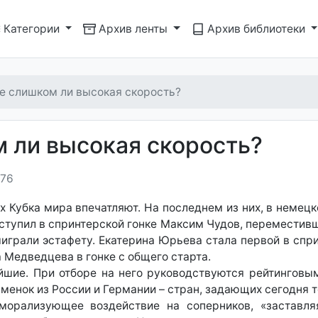
Категории
Архив ленты
Архив библиотеки
не слишком ли высокая скорость?
м ли высокая скорость?
576
ах Кубка мира впечатляют. На последнем из них, в немец
ступил в спринтерской гонке Максим Чудов, переместивш
играли эстафету. Екатерина Юрьева стала первой в спри
 Медведцева в гонке с общего старта.
йшие. При отборе на него руководствуются рейтинговы
менок из России и Германии – стран, задающих сегодня т
еморализующее воздействие на соперников, «заставл