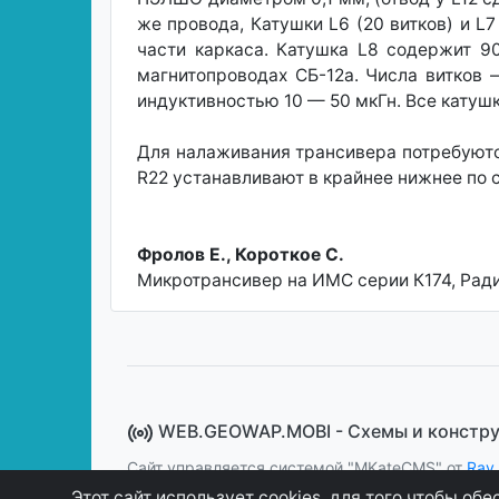
же провода, Катушки L6 (20 витков) и 
части каркаса. Катушка L8 содержит 9
магнитопроводах СБ-12а. Числа витков
индуктивностью 10 — 50 мкГн. Все катушк
Для налаживания трансивера потребуютс
R22 устанавливают в крайнее нижнее по сх
Фролов Е., Короткое С.
Микротрансивер на ИМС серии К174, Радио
WEB.GEOWAP.MOBI - Cхемы и констр
Сайт управляется системой "MKateCMS" от
Ray
Этот сайт использует cookies, для того чтобы о