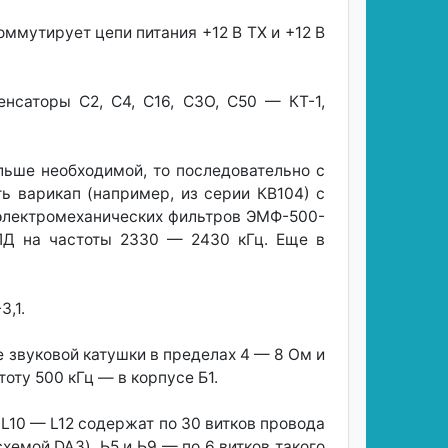
оммутирует цепи питания +12 В ТХ и +12 В
нсаторы С2, С4, С16, СЗО, С50 — КТ-1,
ьше необходимой, то последовательно с
ь варикап (например, из серии КВ104) с
электромеханических фильтров ЭМФ-500-
ПД на частоты 2330 — 2430 кГц. Еще в
,1.
 звуковой катушки в пределах 4 — 8 Ом и
оту 500 кГц — в корпусе Б1.
 L10 — L12 содержат по 30 витков провода
хемой DA3), Ь5 и Ь9 — по 6 витков такого