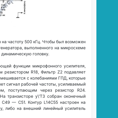
 на частоту 500 кГц. Чтобы был возможен
генератора, выполненного на микросхеме
а динамическую головку.
ющей функции микрофонного усилителя,
м резистором R18, Фильтр Z2 подавляет
смешивается с колебаниями ГПД, которые
яет сигнал рабочей частоты, усиливаемый
м, поступающим через резистор R24.
На транзисторе у\'ТЗ собран оконечный
2, С49 — С51. Контур L14C55 настроен на
ну, либо на внешний линейный усилитель