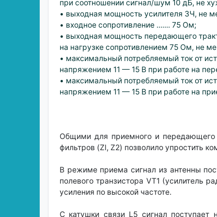
при соотношении сигнал/шум 10 дБ, не хуже 
• выходная мощность усилителя ЗЧ, не мене
• входное сопротивление ....... 75 Ом;
• выходная мощность передающего трак
на нагрузке сопротивлением 75 Ом, не менее
• максимальный потребляемый ток от ис
напряжением 11 — 15 В при работе на переда
• максимальный потребляемый ток от ис
напряжением 11 — 15 В при работе на прием 
Общими для приемного и передающего т
фильтров (Zl, Z2) позволило упростить к
В режиме приема сигнал из антенны пос
полевого транзистора VT1 (усилитель р
усиления по высокой частоте.
С катушки связи L5 сигнал поступает 