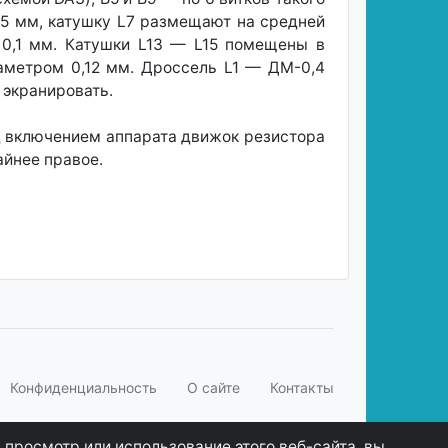
15 мм, катушку L7 размещают на средней
 0,1 мм. Катушки L13 — L15 помещены в
аметром 0,12 мм. Дроссель L1 — ДМ-0,4
 экранировать.
д включением аппарата движок резистора
айнее правое.
Конфиденциальность
О сайте
Контакты
 просмотр или использование этого веб-сайта, вы