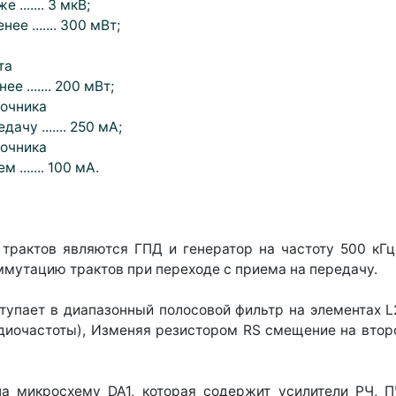
....... 3 мкВ;
е ....... 300 мВт;
та
 ....... 200 мВт;
точника
чу ....... 250 мА;
точника
....... 100 мА.
рактов являются ГПД и генератор на частоту 500 кГц
оммутацию трактов при переходе с приема на передачу.
тупает в диапазонный полосовой фильтр на элементах L2
адиочастоты), Изменяя резистором RS смещение на втор
на микросхему DA1, которая содержит усилители РЧ, ПЧ