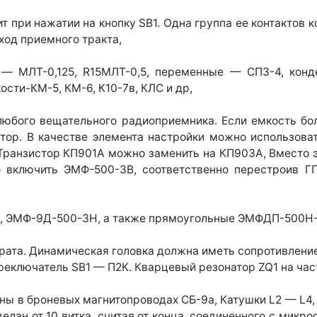
 при нажатии на кнопку SB1. Одна группа ее контактов к
ход приемного тракта,
 — МЛТ-0,125, R15МЛТ-0,5, переменные — СП3-4, конде
сти-КМ-5, КМ-6, К10-7в, КЛС и др,
любого вещательного радиоприемника. Если емкость бол
ор. В качестве элемента настройки можно использоват
Транзистор КП901А можно заменить на КП903А, Вместо 
о включить ЭМФ-500-3В, соответственно перестроив Г
), ЭМФ-9Д-500-3Н, а также прямоугольные ЭМФДП-500Н-3
рата. Динамическая головка должна иметь сопротивление
реключатель SB1 — П2К. Кварцевый резонатор ZQ1 на част
таны в броневых магнитопроводах СБ-9а, Катушки L2 — L4,
елан от 10 витка, считая от конца, соединенного с микрос