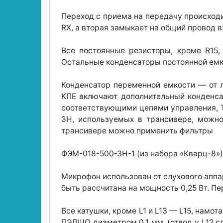
Переход с приема на передачу происходит
RX, а вторая замыкает на общий провод в
Все постоянные резисторы, кроме R15,
Остальные конденсаторы постоянной емко
Конденсатор переменной емкости — от 
КПЕ включают дополнительный конденсат
соответствующими цепями управления, 
3Н, используемых в трансивере, можн
трансивере можно применить фильтры
ФЭМ-018-500-ЗН-1 (из набора «Кварц-8»
Микрофон использован от слухового аппа
быть рассчитана на мощность 0,25 Вт. Пе
Все катушки, кроме L1 и L13 — L15, намо
ПЭЛШО диаметром 0,1 мм, (отвод у L12 сд