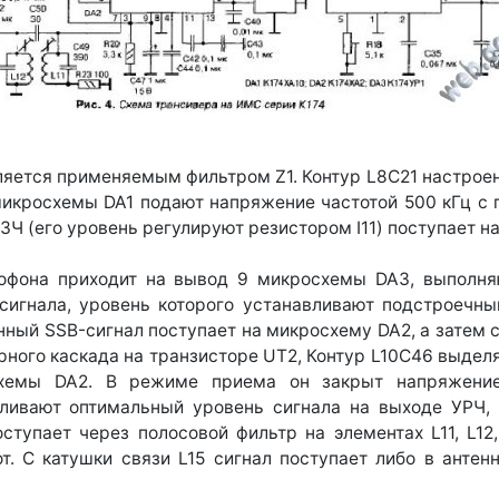
яется применяемым фильтром Z1. Контур L8C21 настроен
микросхемы DA1 подают напряжение частотой 500 кГц с 
ЗЧ (его уровень регулируют резистором I11) поступает н
рофона приходит на вывод 9 микросхемы DAЗ, выполня
-сигнала, уровень которого устанавливают подстроечны
ный SSB-сигнал поступает на микросхему DA2, а затем 
ного каскада на транзисторе UT2, Контур L10C46 выдел
схемы DA2. В режиме приема он закрыт напряжение
ивают оптимальный уровень сигнала на выходе УРЧ, 
оступает через полосовой фильтр на элементах L11, L1
. С катушки связи L15 сигнал поступает либо в антен