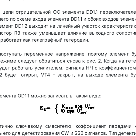
 цепи отрицательной ОС элемента DD1.1 переключателем
го по схеме входа элемента DD1.1 и обоих входов элемен
лемент DD1.2 выходит на линейный участок характеристи
зистор R3 также уменьшает влияние выходного сопротив
 работает как телеграфный гетеродин.
поступать переменное напряжение, поэтому элемент б
ежиме следует обратиться снова к рис. 2. Когда на ге
 будет работать усилителем. сигнала НЧ с коэффициенто
2 будет открыт, VT4 - закрыт, на выходе элемента бу
емента OD1.1 можно записать в таком виде:
огично ключевому смесителю, коэффициент передачи к
ь его для детектирования CW и SSB сигналов. Тип детек