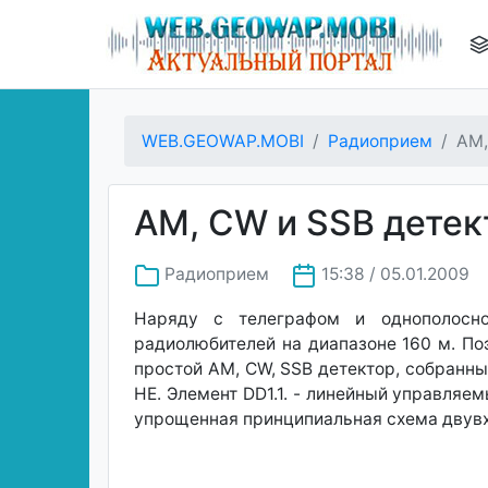
WEB.GEOWAP.MOBI
Радиоприем
AM,
AM, CW и SSB детек
Радиоприем
15:38 / 05.01.2009
Наряду с телеграфом и однополосно
радиолюбителей на диапазоне 160 м. По
простой AM, CW, SSB детектор, собранны
НЕ. Элемент DD1.1. - линейный управляем
упрощенная принципиальная схема двувх