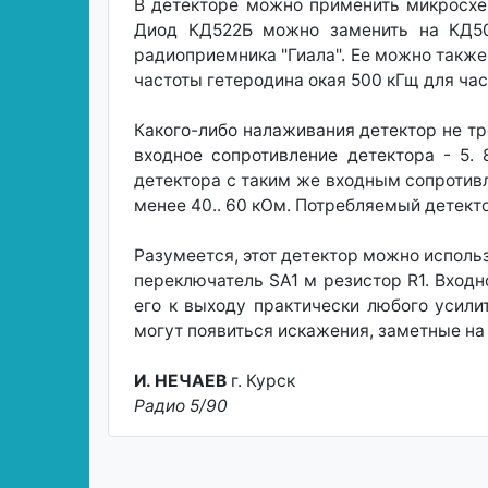
В детекторе можно применить микросхем
Диод КД522Б можно заменить на КД503
радиоприемника "Гиала". Ее можно также 
частоты гетеродина окая 500 кГщ для час
Какого-либо налаживания детектор не т
входное сопротивление детектора - 5.
детектора с таким же входным сопротив
менее 40.. 60 кОм. Потребляемый детекто
Разумеется, этот детектор можно использ
переключатель SA1 м резистор R1. Входн
его к выходу практически любого усили
могут появиться искажения, заметные на 
И. НЕЧАЕВ
г. Курск
Радио 5/90