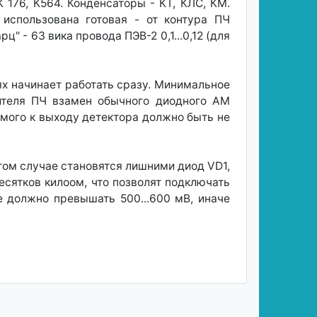
176, К564. Конденсаторы - КТ, КЛС, КМ.
использована готовая - от контура ПЧ
 - 63 вика провода ПЭВ-2 0,1...0,12 (для
х начинает работать сразу. Минимальное
лителя ПЧ взамен обычного диодного АМ
мого к выходу детектора должно быть не
этом случае становятся лишними диод VD1,
есятков килоом, что позволят подключать
е должно превышать 500...600 мВ, иначе