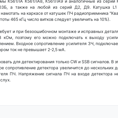
ы К561ЛА К561ЛА8, К561ЛА9 и аналогичные из серий К 
Б, а также на любой из серий Д2, Д9. Катушка L1 
намотать на каркасе от катушек ПЧ радиоприемника "Кварц"
тоты 465 кГц число витков следует увеличить на 10%).
ребует и при безоошибочном монтаже и исправных деталя
 8 кОм, поэтому его можно подключать к выходу уси
лением. Входное сопротивление усилителя 3Ч, подключае
ром ток не превышает 2-2,5 мА.
овать для детектирования только CW и SSB сигналов. В 
ое сопротивление детектора увеличится до нескольких д
теля ПЧ. Напряжение сигнала ПЧ на входе детектора н
слух.