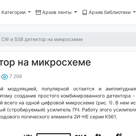
Категории
Архив ленты
Архив библиотеки
 CW и SSB детектор на микросхеме
тор на микросхеме
7 206
й модуляцией, популярной остается и амплитудна
этому создание простого комбинированного детектора -
й всего на одной цифровой микросхеме (рис. 1). В нем и
ый (стробируемый) усилитель ПЧ. Работу этого усилител
одового логического элемента 2И-НЕ серии К561.