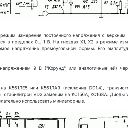
 режим измерения постоянного напряжения с верхним пр
я в пределах 0... 1 В. На гнездах Х1, Х2 в режиме из
уемое напряжение прямоугольной формы. Его амплит
 напряжением 9 В ("Корунд" или аналогичные ей) чер
на К561ЛЕ5 или К561ЛА9 (исключив DD1.4), транзи
, стабилитрон VD3 заменим на КС156А, КС168А. Диоды V
елательно использовать миниатюрные.