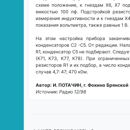
схеме положение, к гнездам Х6, Х7 по
емкостью 100 пф. Подстройкой резист
измерения индуктивности и к гнездам Х
показания вольтметра, также равные 1 В.
На этом настройка прибора заканчив
конденсаторов С2 -С5. От редакции. Нал
R1, конденсатор С5 не подбирают. Следу
(К71, К73, К77, К78). При ограниченн
резисторов R1 и их подбор, а число конд
случав 4,7: 47; 470 к0м.
Автор: И. ПОТАЧИН, г. Фокино Брянской 
Источник: Радио 12/98