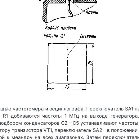
щью частотомера и осциллографа. Переключатель SA1 пе
 R1 добиваются частоты 1 МГц на выходе генератора
дбором конденсаторов С2 - С5 устанавливают частоты ген
тору транзистора VT1, переключатель SA2 - в положении
ой к меандру на всех диапазонах. Затем переключатель