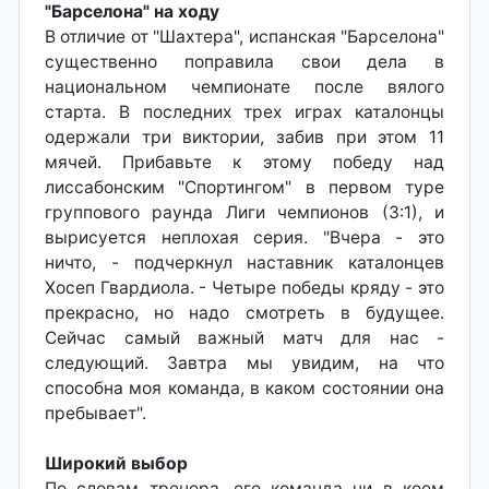
"Барселона" на ходу
В отличие от "Шахтера", испанская "Барселона"
существенно поправила свои дела в
национальном чемпионате после вялого
старта. В последних трех играх каталонцы
одержали три виктории, забив при этом 11
мячей. Прибавьте к этому победу над
лиссабонским "Спортингом" в первом туре
группового раунда Лиги чемпионов (3:1), и
вырисуется неплохая серия. "Вчера - это
ничто, - подчеркнул наставник каталонцев
Хосеп Гвардиола. - Четыре победы кряду - это
прекрасно, но надо смотреть в будущее.
Сейчас самый важный матч для нас -
следующий. Завтра мы увидим, на что
способна моя команда, в каком состоянии она
пребывает".
Широкий выбор
По словам тренера, его команда ни в коем