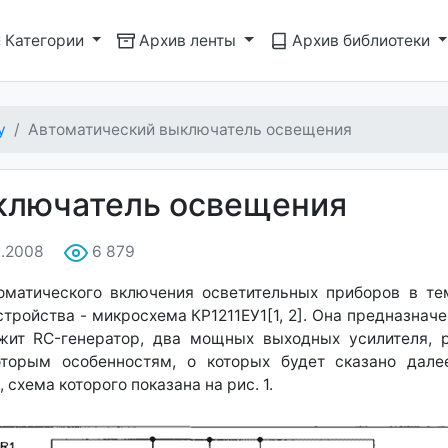
Категории
Архив ленты
Архив библиотеки
у
Автоматический выключатель освещения
ключатель освещения
9.2008
6 879
оматического включения осветительных приборов в т
стройства - микросхема КР1211ЕУ1[1, 2]. Она предназна
жит RC-генератор, два мощных выходных усилителя, р
оторым особенностям, о которых будет сказано дале
хема которого показана на рис. 1.