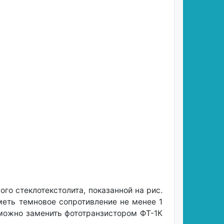
о стеклотекстолита, показанной на рис.
меть темновое сопротивление не менее 1
 можно заменить фототранзистором ФТ-1К