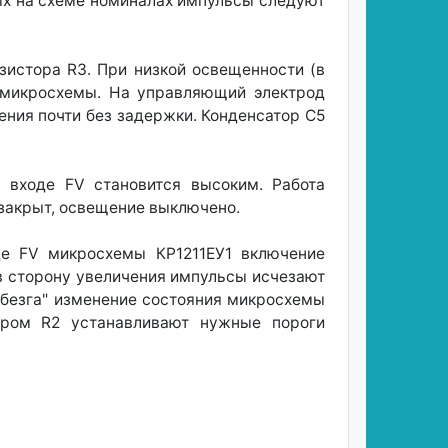
ных на схеме номиналах импульсы следуют
зистора R3. При низкой освещенности (в
в микросхемы. На управляющий электрод
ния почти без задержки. Конденсатор С5
 входе FV становится высоким. Работа
 закрыт, освещение выключено.
де FV микросхемы КР1211ЕУ1 включение
в сторону увеличения импульсы исчезают
ребезга" изменение состояния микросхемы
ором R2 устанавливают нужные пороги