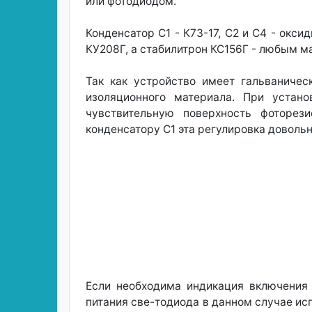
или фотодиодом.
Конденсатор С1 - К73-17, С2 и С4 - окс
КУ208Г, а стабилитрон КС156Г - любым м
Так как устройство имеет гальваничес
изоляционного материала. При устан
чувствительную поверхность фоторез
конденсатору С1 эта регулировка доволь
Если необходима индикация включения 
питания све-тодиода в данном случае и