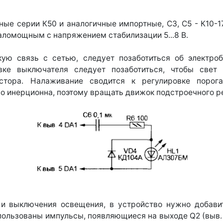
идные серии К50 и аналогичные импортные, СЗ, С5 - К10-
аломощным с напряжением стабилизации 5...8 В.
кую связь с сетью, следует позаботиться об электроб
овке выключателя следует позаботиться, чтобы све
истора. Налаживание сводится к регулировке порога
но инерционна, поэтому вращать движок подстроечного р
и выключения освещения, в устройство нужно добавит
спользованы импульсы, появляющиеся на выходе Q2 (выв.