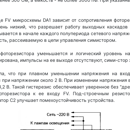
нее 500 Ом, а емкость - не более 3000 пФ. При указан
е FV микросхемы DA1 зависит от сопротивления фоторе
вень низкий, что разрешает работу выходных каскадо
ывается в начале каждого полупериода сетевого напряже
ть, рассеиваемую в цепи управления симистором.
 фоторезистора уменьшается и логический уровень на
ирована, импульсы на ее выходе отсутствуют, сими-стор
ла, что при плавном уменьшении напряжения на вхо
 при напряжении около 2 В. При изменении напряжения 
,2 В. Такой гистерезис обеспечивает уверенное без "д
оторезистора к ее входу FV. Под-строечным резист
атор С2 улучшает помехоустойчивость устройства.