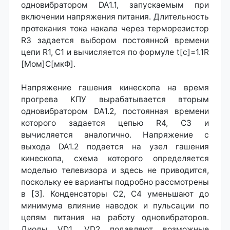
одновибратором DA1.1, запускаемым при
включении напряжения питания. Длительность
протекания тока накала через терморезистор
R3 задается выбором постоянной времени
цепи R1, С1 и вычисляется по формуле t[c]=1.1R
[Мом]С[мкФ].
Напряжение гашения кинескопа на время
прогрева КПУ вырабатывается вторым
одновибратором DA1.2, постоянная времени
которого задается цепью R4, СЗ и
вычисляется аналогично. Напряжение с
выхода DA1.2 подается на узел гашения
кинескопа, схема которого определяется
моделью телевизора и здесь не приводится,
поскольку ее варианты подробно рассмотрены
в [З]. Конденсаторы С2, С4 уменьшают до
минимума влияние наводок и пульсации по
цепям питания на работу одновибраторов.
Диоды VD1, VD2 подавляют возможные