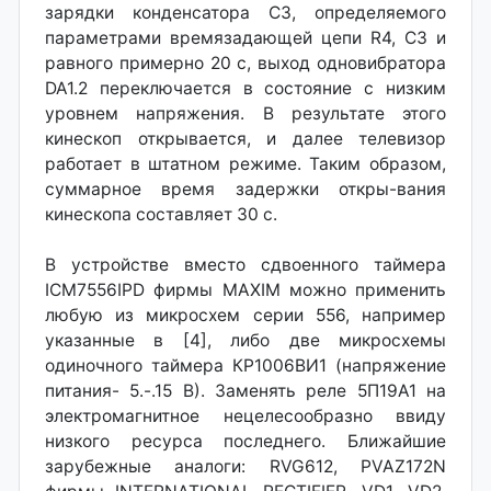
зарядки конденсатора СЗ, определяемого
параметрами времязадающей цепи R4, СЗ и
равного примерно 20 с, выход одновибратора
DA1.2 переключается в состояние с низким
уровнем напряжения. В результате этого
кинескоп открывается, и далее телевизор
работает в штатном режиме. Таким образом,
суммарное время задержки откры-вания
кинескопа составляет 30 с.
В устройстве вместо сдвоенного таймера
ICM7556IPD фирмы MAXIM можно применить
любую из микросхем серии 556, например
указанные в [4], либо две микросхемы
одиночного таймера КР1006ВИ1 (напряжение
питания- 5.-.15 В). Заменять реле 5П19А1 на
электромагнитное нецелесообразно ввиду
низкого ресурса последнего. Ближайшие
зарубежные аналоги: RVG612, PVAZ172N