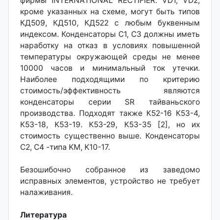
фирмы INTERNATIONAL RECTIFIER. VD1, VD2,
кроме указанных на схеме, могут быть типов
КД509, КД510, КД522 с любым буквенным
индексом. Конденсаторы С1, СЗ должны иметь
наработку на отказ в условиях повышенной
температуры окружающей среды не менее
10000 часов и минимальный ток утечки.
Наиболее подходящими по критерию
стоимость/эффективность являются
конденсаторы серии SR тайваньского
производства. Подходят также К52-16 К53-4,
К53-18, К53-19. К53-29, К53-35 [2], но их
стоимость существенно выше. Конденсаторы
С2, С4 -типа KM, K10-17.
Безошибочно собранное из заведомо
исправных элементов, устройство не требует
налаживания.
Литература