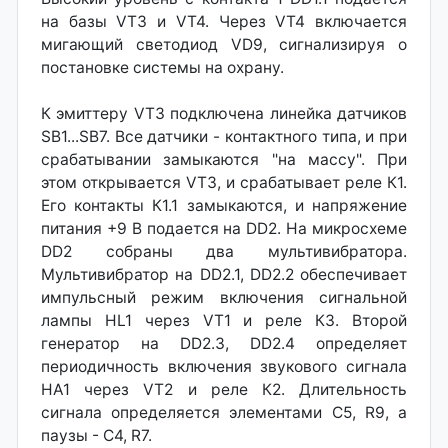
на базы VT3 и VT4. Через VT4 включается
мигающий светодиод VD9, сигнализируя о
постановке системы на охрану.
К эмиттеру VT3 подключена линейка датчиков
SB1...SB7. Все датчики - контактного типа, и при
срабатывании замыкаются "на массу". При
этом открывается VT3, и срабатывает реле К1.
Его контакты К1.1 замыкаются, и напряжение
питания +9 В подается на DD2. На микросхеме
DD2 собраны два мультивибратора.
Мультивибратор на DD2.1, DD2.2 обеспечивает
импульсный режим включения сигнальной
лампы HL1 через VT1 и реле КЗ. Второй
генератор на DD2.3, DD2.4 определяет
периодичность включения звукового сигнала
НА1 через VT2 и реле К2. Длительность
сигнала определяется элементами С5, R9, а
паузы - С4, R7.