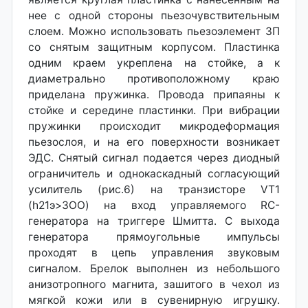
нее с одной стороны пьезочувствительным
слоем. Можно использовать пьезоэлемент ЗП
со снятым защитным корпусом. Пластинка
одним краем укреплена на стойке, а к
диаметрально противоположному краю
приделана пружинка. Провода припаяны к
стойке и середине пластинки. При вибрации
пружинки происходит микродеформация
пьезослоя, и на его поверхности возникает
ЭДС. Снятый сигнал подается через диодный
ограничитель и однокаскадный согласующий
усилитель (рис.6) на транзисторе VT1
(h21э>ЗОО) на вход управляемого RC-
генератора на триггере Шмитта. С выхода
генератора прямоугольные импульсы
проходят в цепь управления звуковым
сигналом. Брелок выполнен из небольшого
анизотропного магнита, зашитого в чехол из
мягкой кожи или в сувенирную игрушку.