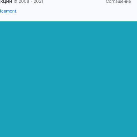
укции
Соглашение
© 2008 - 2021
 Icemont
.