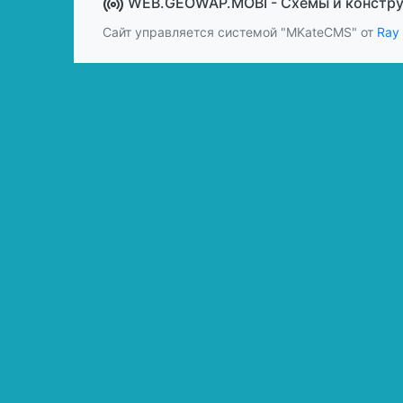
WEB.GEOWAP.MOBI - Cхемы и констр
Сайт управляется системой "MKateCMS" от
Ray