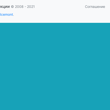
укции
Соглашение
© 2008 - 2021
 Icemont
.