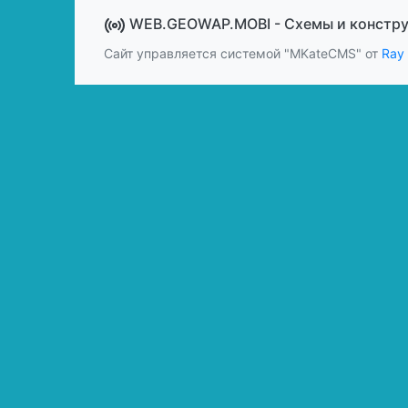
WEB.GEOWAP.MOBI - Cхемы и констр
Сайт управляется системой "MKateCMS" от
Ray