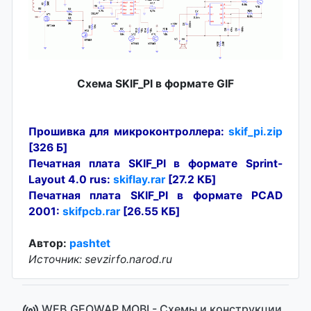
Схема SKIF_PI в формате GIF
Прошивка для микроконтроллера:
skif_pi.zip
[326 Б]
Печатная плата SKIF_PI в формате Sprint-
Layout 4.0 rus:
skiflay.rar
[27.2 КБ]
Печатная плата SKIF_PI в формате PCAD
2001:
skifpcb.rar
[26.55 КБ]
Автор:
pashtet
Источник: sevzirfo.narod.ru
WEB.GEOWAP.MOBI - Cхемы и конструкции