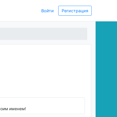
Войти
Регистрация
воим именем!