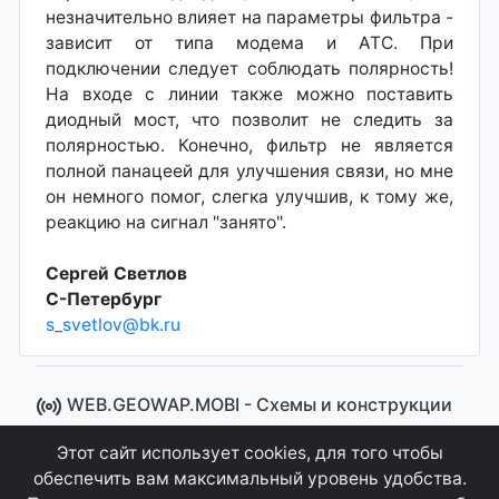
незначительно влияет на параметры фильтра -
зависит от типа модема и АТС. При
подключении следует соблюдать полярность!
На входе с линии также можно поставить
диодный мост, что позволит не следить за
полярностью. Конечно, фильтр не является
полной панацеей для улучшения связи, но мне
он немного помог, слегка улучшив, к тому же,
реакцию на сигнал "занято".
Сергей Светлов
С-Петербург
s_svetlov@bk.ru
WEB.GEOWAP.MOBI - Cхемы и конструкции
© 2008 - 2021
Этот сайт использует cookies, для того чтобы
Сайт управляется системой "MKateCMS" от
Ray
обеспечить вам максимальный уровень удобства.
Icemont
.