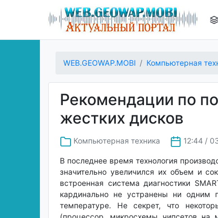
WEB.GEOWAP.MOBI
Компьютерная тех
Рекомендации по п
жестких дисков
Компьютерная техника
12:44 / 0
В последнее время технология производс
значительно увеличился их объем и со
встроенная система диагностики SMART
кардинально не устранены ни одним 
температуре. Не секрет, что некото
(процессор, микросхемы чипсетов на м