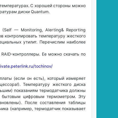
 температурах. C хорошей стороны можно
ературам диски Quantum.
lf — Monitoring, Alerting& Reporting
ров контролировать температуру жесткого
ециальных утилит. Перечислим наиболее
 RAID-контроллеры. Ее можно скачать по
vate.peterlink.ru/tochinov/
латы (если он есть), который измеряет
цессора!). Температуру жесткого диска
ольшим) показаниям термодатчика должны
ые бытовым цифровым термометром. Эту
новлены). После составления таблицы
чика (например, термодатчик показывает