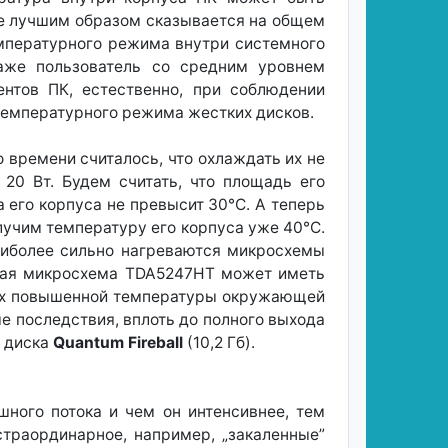
не лучшим образом сказывается на общем
мпературного режима внутри системного
аже пользователь со средним уровнем
нтов ПК, естественно, при соблюдении
температурного режима жестких дисков.
 времени считалось, что охлаждать их не
20 Вт. Будем считать, что площадь его
его корпуса не превысит 30°С. А теперь
лучим температуру его корпуса уже 40°С.
аиболее сильно нагреваются микросхемы
рная микросхема TDA5247НТ может иметь
виях повышенной температуры окружающей
 последствия, вплоть до полного выхода
о диска
Quantum Fireball
(10,2 Гб).
ного потока и чем он интенсивнее, тем
страординарное, например, „закаленные”