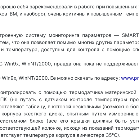
 хорошо себя зарекомендовали в работе при повышенных
ков IBM, и наоборот, очень критичны к повышенным темп
роенную систему мониторинга параметров — SMART (Se
 тем, что она позволяет помимо многих других парамет
е и температура, доступны для контроля с помощью сп
С Win9x, WinNT/2000, правда она пока не поддерживает
 Win9x, WinNT/2000. Ее можно скачать по адресу:
www.pri
онтролировать с помощью термодатчика материнской п
ПК (не путать с датчиком контроля температуры про
оставляют таблицу, в которой нескольким (возможно б
ы корпуса жесткого диска, опытным путем измеренн
системном блоке (все его крышки должны быть уста
оответствующей колонке, исходя из показаний термодат
ветствует температура корпуса винчестера 35°С).