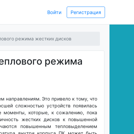
Войти
Регистрация
лового режима жестких дисков
еплового режима
м направлениям. Это привело к тому, что
росшей сложностью устройств появилась
е моменты, которые, к сожалению, пока
ичность жестких дисков к повышенной
личаются повышенным тепловыделением
пература внутри корпуса ПК может быть