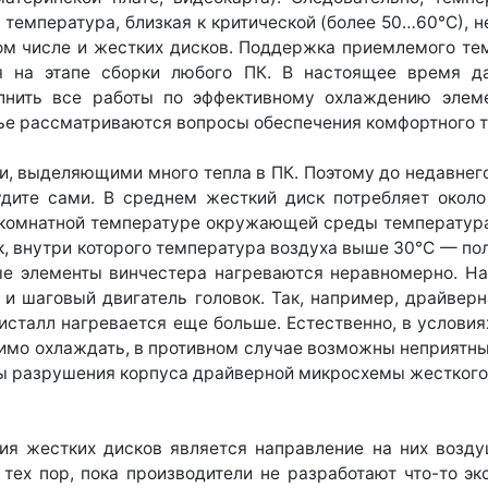
температура, близкая к критической (более 50…60°С), 
том числе и жестких дисков. Поддержка приемлемого те
ся на этапе сборки любого ПК. В настоящее время д
олнить все работы по эффективному охлаждению элеме
тье рассматриваются вопросы обеспечения комфортного 
, выделяющими много тепла в ПК. Поэтому до недавнего
удите сами. В среднем жесткий диск потребляет около 
и комнатной температуре окружающей среды температура 
, внутри которого температура воздуха выше 30°С — по
ные элементы винчестера нагреваются неравномерно. Н
я и шаговый двигатель головок. Так, например, драйве
ристалл нагревается еще больше. Естественно, в усло
имо охлаждать, в противном случае возможны неприятные
аны разрушения корпуса драйверной микросхемы жестког
я жестких дисков является направление на них воздуш
 тех пор, пока производители не разработают что-то эк