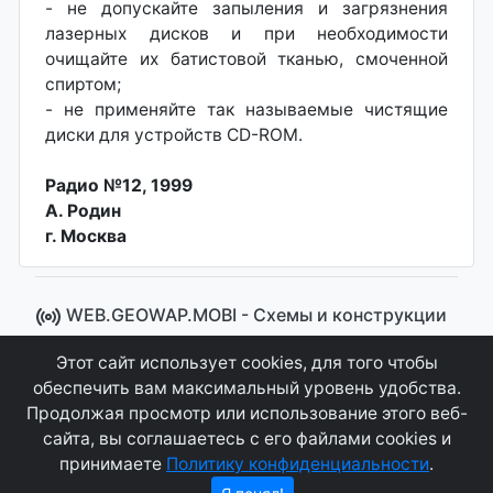
- не допускайте запыления и загрязнения
лазерных дисков и при необходимости
очищайте их батистовой тканью, смоченной
спиртом;
- не применяйте так называемые чистящие
диски для устройств CD-ROM.
Радио №12, 1999
А. Родин
г. Москва
WEB.GEOWAP.MOBI - Cхемы и конструкции
© 2008 - 2021
Этот сайт использует cookies, для того чтобы
Сайт управляется системой "MKateCMS" от
Ray
обеспечить вам максимальный уровень удобства.
Icemont
.
Продолжая просмотр или использование этого веб-
сайта, вы соглашаетесь с его файлами cookies и
Соглашение
Конфиденциальность
принимаете
Политику конфиденциальности
.
О сайте
Контакты