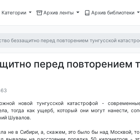
Категории
Архив ленты
Архив библиотеки
ство беззащитно перед повторением тунгусской катастр
щитно перед повторением т
663
ожной новой тунгусской катастрофой - современны
ла, тогда как ущерб, который они могут нанести, с
рий Шувалов.
ла не в Сибири, а, скажем, это было бы над Москвой, т
л вывален на расстоянии порядка 50 километров - э