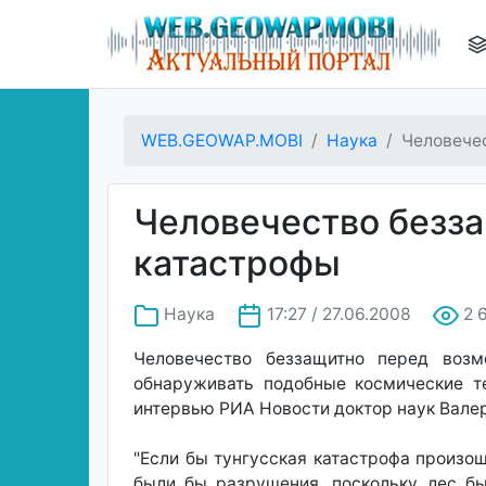
WEB.GEOWAP.MOBI
Наука
Человече
Человечество безза
катастрофы
Наука
17:27 / 27.06.2008
2 
Человечество беззащитно перед возм
обнаруживать подобные космические те
интервью РИА Новости доктор наук Вале
"Если бы тунгусская катастрофа произош
были бы разрушения, поскольку лес бы