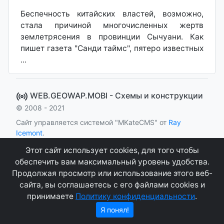
Беспечность китайских властей, возможно,
стала причиной многочисленных жертв
землетрясения в провинции Сычуани. Как
пишет газета "Санди таймс", пятеро известных
...
WEB.GEOWAP.MOBI - Cхемы и конструкции
© 2008 - 2021
Сайт управляется системой "MKateCMS" от
Ray
Icemont
.
Этот сайт использует cookies, для того чтобы
Соглашение
Конфиденциальность
обеспечить вам максимальный уровень удобства.
Продолжая просмотр или использование этого веб-
О сайте
Контакты
сайта, вы соглашаетесь с его файлами cookies и
принимаете
Политику конфиденциальности
.
Я понял!