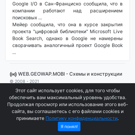
Google I/O в Сан-Франциско сообщила, что в
компании работают над расширением
поисковых ...
Мейер сообщила, что она в курсе закрытия
проекта "цифровой библиотеки" Microsoft Live
Book Search, однако в Google не намерены
сворачивать аналогичный проект Google Book
...
WEB.GEOWAP.MOBI - Cхемы и конструкции
© 2008 - 2021
Сайт управляется системой "MKateCMS" от
Ray
Этот сайт использует cookies, для того чтобы
Icemont
.
обеспечить вам максимальный уровень удобства.
Продолжая просмотр или использование этого веб-
Соглашение
Конфиденциальность
сайта, вы соглашаетесь с его файлами cookies и
принимаете
Политику конфиденциальности
.
О сайте
Контакты
Я понял!