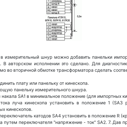
в измерительный шнур можно добавить панельки импорт
. В авторском исполнении это сделано. Для диагности
имо во вторичной обмотке трансформатора сделать соот
динить плату или панельку от кинескопа.
ующую панельку измерительного шнура.
накала SA1 в минимальное положение (для импортных кинес
тока луча кинескопа установить в положение 1 (SA3 р
ых кинескопов.
переключатель катодов SA4 установить в положение R (к
 путем переключателя "напряжение - ток" SA2. 7. Дав п