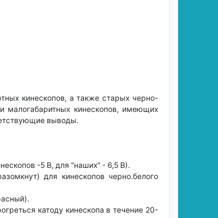
ных кинескопов, а также старых черно-
ки малогабаритных кинескопов, имеющих
ветствующие выводы.
копов -5 В, для "наших" - 6,5 В).
азомкнут) для кинескопов черно.белого
расный).
рогреться катоду кинескопа в течение 20-