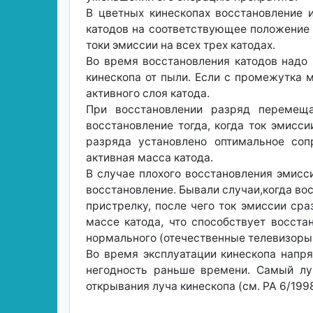
В цветных кинескопах восстановление 
катодов на соответствующее положение "
токи эмиссии на всех трех катодах.
Во время восстановления катодов надо
кинескопа от пыли. Если с промежутка 
активного слоя катода.
При восстановлении разряд перемеща
восстановление тогда, когда ток эмисси
разряда установлено оптимальное сопр
активная масса катода.
В случае плохого восстановления эмисси
восстановление. Бывали случаи,когда вос
пристрелку, после чего ток эмиссии ср
массе катода, что способствует восст
нормального (отечественные телевизоры -
Во время эксплуатации кинескопа напр
негодность раньше времени. Самый лу
открывания луча кинескопа (см. РА 6/1998,