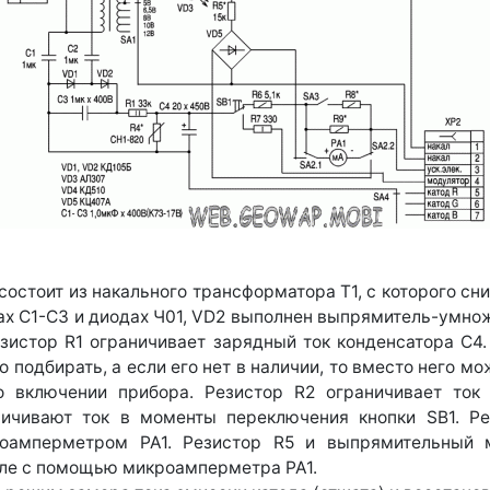
1,состоит из накального трансформатора Т1, с которого 
рах С1-СЗ и диодах Ч01, VD2 выполнен выпрямитель-умн
езистор R1 ограничивает зарядный ток конденсатора С4
о подбирать, а если его нет в наличии, то вместо него 
 включении прибора. Резистор R2 ограничивает ток
аничивают ток в моменты переключения кнопки SВ1. Р
оамперметром РА1. Резистор R5 и выпрямительный 
еле с помощью микроамперметра РА1.