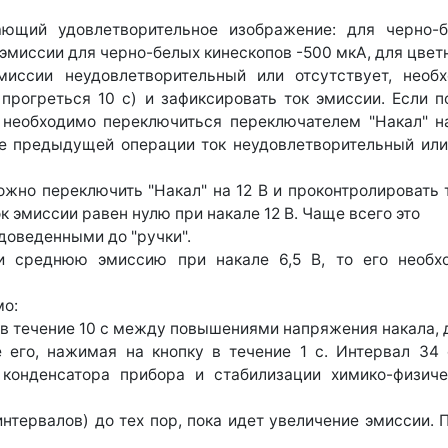
ающий удовлетворительное изображение: для черно-б
 эмиссии для черно-белых кинескопов -500 мкА, для цвет
миссии неудовлетворительный или отсутствует, необ
 прогреться 10 с) и зафиксировать ток эмиссии. Если
, необходимо переключиться переключателем "Накал" на
е предыдущей операции ток неудовлетворительный или 
жно переключить "Накал" на 12 В и проконтролировать 
ок эмиссии равен нулю при накале 12 В. Чаще всего это
доведенными до "ручки".
 среднюю эмиссию при накале 6,5 В, то его необхо
мо:
я в течение 10 с между повышениями напряжения накала, д
ие его, нажимая на кнопку в течение 1 с. Интервал 3
 конденсатора прибора и стабилизации химико-физиче
нтервалов) до тех пор, пока идет увеличение эмиссии.