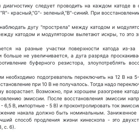
и диагностику следует проводить на каждом катоде в 
R"- красный,"G"- зеленый,"В"-синий. При восстановлен
 наблюдать дугу "прострела" между катодом и модулято
между катодом и модулятором вылетают искры, то это з
ется на разные участки поверхности катода из-за 
и больше не увеличивается, а дуга разряда проскакива
отивление буферного резистора, злоупотреблять вос
и необходимо подогреватель переключить на 12 В на 5-1
становление при 10 В не получалось. Тогда надо переключ
азу возрастает. Возможно, при хорошем разогреве катод
ановлению эмиссии. После восстановления эмиссии нап
 6,5 В, импортные - 5 В) и проконтролировать ток эмисси
яжение накала должно быть номинальным. Заниженное 
чший способ продления жизни кинескопа - это двухст
 с. 6).