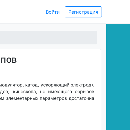
Войти
Регистрация
опов
одулятор, катод, ускоряющий электрод),
одов) кинескопа, не имеющего обрывов
ром элементарных параметров достаточна