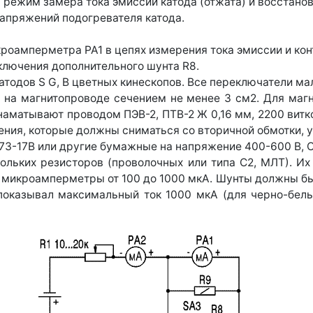
 режим замера тока эмиссии катода (отжата) и восстанов
апряжений подогревателя катода.
роамперметра РА1 в цепях измерения тока эмиссии и кон
ключения дополнительного шунта R8.
тодов S G, В цветных кинескопов. Все переключатели ма
 на магнитопроводе сечением не менее 3 см2. Для маг
аматывают проводом ПЭВ-2, ПТВ-2 Ж 0,16 мм, 2200 витко
ения, которые должны сниматься со вторичной обмотки, у
73-17В или другие бумажные на напряжение 400-600 В, С
ольких резисторов (проволочных или типа С2, МЛТ). Их
микроамперметры от 100 до 1000 мкА. Шунты должны быт
оказывал максимальный ток 1000 мкА (для черно-белых