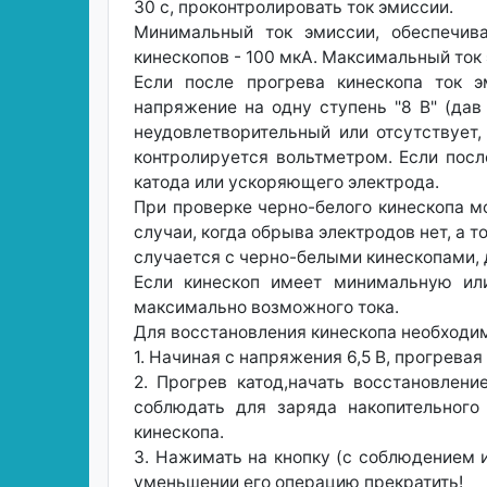
30 с, проконтролировать ток эмиссии.
Минимальный ток эмиссии, обеспечив
кинескопов - 100 мкА. Максимальный ток
Если после прогрева кинескопа ток э
напряжение на одну ступень "8 В" (дав
неудовлетворительный или отсутствует
контролируется вольтметром. Если посл
катода или ускоряющего электрода.
При проверке черно-белого кинескопа мо
случаи, когда обрыва электродов нет, а т
случается с черно-белыми кинескопами, 
Если кинескоп имеет минимальную или
максимально возможного тока.
Для восстановления кинескопа необходи
1. Начиная с напряжения 6,5 В, прогрева
2. Прогрев катод,начать восстановлен
соблюдать для заряда накопительного
кинескопа.
3. Нажимать на кнопку (с соблюдением и
уменьшении его операцию прекратить!