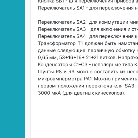
Кнопка SВ1 - для переключения прибора в
Переключатель SА1 - для переключения н
Переключатель SA2- для коммутации мик
Переключатель SАЗ - для включения и от
Переключатель SA4- для переключения ка
Трансформатор Т1 должен быть намотан
данные следующие: первичную обмотку н
0,65 мм, 53+16+16+ 21+21 витков. Напряж
Конденсаторы С1-СЗ - неполярные типа К
Шунты R8 и R9 можно составить из неск
микроамперметра РА1. Можно применить 
первом положении переключателя SАЗ п
3000 мкА (для цветных кинескопов).