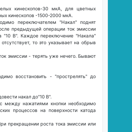
елых кинескопов-30 мкА, для цветных
ных кинескопов -1500-2000 мкА.
ходимо переключателем "Накал" поднят
 после предыдущей операции ток эмиссии
 "10 В". Каждое переключение "Накала"
отсутствует, то это указывает на обрыв
ток эмиссии - терять уже нечего. Бывают
димо восстановить - "прострелять" до
овести накал до"10 В".
4 с между нажатиями кнопки необходимо
ских процессов на поверхности катода
 При прекращении роста тока эмиссии или