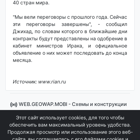
40 стран мира.
"Мы вели переговоры с прошлого года. Сейчас
эти переговоры завершены", - сообщил
Джихад, по словам которого в ближайшие дни
контракты будут представлены на одобрение в
кабинет министров Ирака, и официальное
объявление о них может последовать до конца
месяца.
Источник: www.rian.ru
WEB.GEOWAP.MOBI - Cхемы и конструкции
© 2008 - 2021
Этот сайт использует cookies, для того чтобы
Сайт управляется системой "MKateCMS" от
Ray
обеспечить вам максимальный уровень удобства.
Icemont
.
Продолжая просмотр или использование этого веб-
сайта, вы соглашаетесь с его файлами cookies и