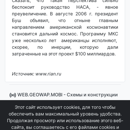
Сказать, что такая перспектива сильно
беспокоит руководство НАСА, - явное
преувеличение. В августе 2006 г. президент
Буш объявил, что отныне главным
направлением американской космонавтики
становится дальний космос. Программу МКС
уже несколько лет американцы исполняют,
скорее, по инерции, которую дали
затраченные на этот проект $100 миллиардов.
Источник: www.rian.ru
WEB.GEOWAP.MOBI - Cхемы и конструкции
© 2008 - 2021
Этот сайт использует cookies, для того чтобы
Сайт управляется системой "MKateCMS" от
Ray
обеспечить вам максимальный уровень удобства.
Icemont
.
Продолжая просмотр или использование этого веб-
сайта, вы соглашаетесь с его файлами cookies и
Соглашение
Конфиденциальность