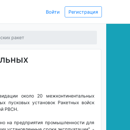
Войти
Регистрация
ских ракет
альных
видации около 20 межконтинентальных
ных пусковых установок Ракетных войск
ей РВСН.
дано на предприятия промышленности для
х установленные сроки эксплуатации", -