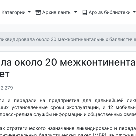
Категории
Архив ленты
Архив библиотеки
ликвидировала около 20 межконтинентальных баллистиче
ала около 20 межконтинент
ет
2 279
ли и передали на предприятия для дальнейшей лик
ших установленные сроки эксплуатации, и 12 мобиль
в пресс-релизе службы информации и общественных связ
ках стратегического назначения ликвидировано и пере
нтинентальных баллистических ракет (МБР), выслуживши