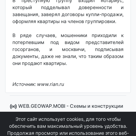
В преступную группу входил нотариус,
который подделывал доверенности и
завещания, заверял договоры купли-продажи,
оформляя квартиры на членов группировки.
В ряде случаев, мошенники приходили к
потерпевшим под видом представителей
госорганов, и москвичи, подписывая
документы, даже не знали, что таким образом
они продают квартиры.
Источник: www.rian.ru
WEB.GEOWAP.MOBI - Cхемы и конструкции
© 2008 - 2021
Этот сайт использует cookies, для того чтобы
Сайт управляется системой "MKateCMS" от
Ray
обеспечить вам максимальный уровень удобства.
Icemont
.
Продолжая просмотр или использование этого веб-