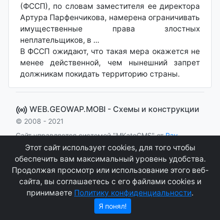
(ФССП), по словам заместителя ее директора
Артура Парфенчикова, намерена ограничивать
имущественные права злостных
неплательщиков, в ...
В ФССП ожидают, что такая мера окажется не
менее действенной, чем нынешний запрет
должникам покидать территорию страны.
WEB.GEOWAP.MOBI - Cхемы и конструкции
© 2008 - 2021
Сайт управляется системой "MKateCMS" от
Ray
Icemont
.
Этот сайт использует cookies, для того чтобы
обеспечить вам максимальный уровень удобства.
Соглашение
Конфиденциальность
Продолжая просмотр или использование этого веб-
сайта, вы соглашаетесь с его файлами cookies и
О сайте
Контакты
принимаете
Политику конфиденциальности
.
Я понял!