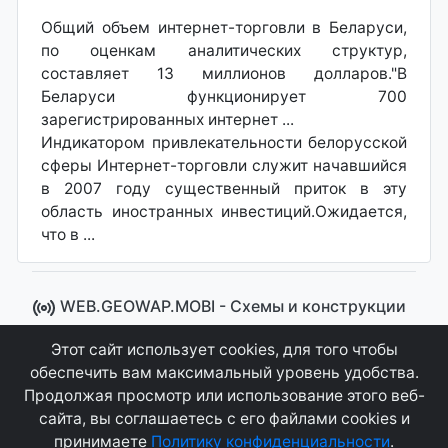
Общий объем интернет-торговли в Беларуси,
по оценкам аналитических структур,
составляет 13 миллионов долларов."В
Беларуси функционирует 700
зарегистрированных интернет ...
Индикатором привлекательности белорусской
сферы Интернет-торговли служит начавшийся
в 2007 году существенный приток в эту
область иностранных инвестиций.Ожидается,
что в ...
WEB.GEOWAP.MOBI - Cхемы и конструкции
© 2008 - 2021
Этот сайт использует cookies, для того чтобы
Сайт управляется системой "MKateCMS" от
Ray
обеспечить вам максимальный уровень удобства.
Icemont
.
Продолжая просмотр или использование этого веб-
сайта, вы соглашаетесь с его файлами cookies и
Соглашение
Конфиденциальность
принимаете
Политику конфиденциальности
.