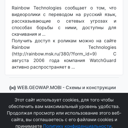
Rainbow Technologies сообщает о том, что
видеоролики с переводом на русский язык,
рассказывающие о сетевых угрозах и
способах борьбы с ними, доступны для
скачивания и ...
Получить доступ к роликам можно на сайте
Rainbow Technologies
(http://rainbow.msk.ru/380/?form_id=9) С
августа 2006 года компания WatchGuard
активно распространяет в ...
WEB.GEOWAP.MOBI - Cхемы и конструкции
© 2008 - 2021
Этот сайт использует cookies, для того чтобы
Сайт управляется системой "MKateCMS" от
Ray
обеспечить вам максимальный уровень удобства.
Icemont
.
Продолжая просмотр или использование этого веб-
сайта, вы соглашаетесь с его файлами cookies и
Соглашение
Конфиденциальность
принимаете
Политику конфиденциальности
.