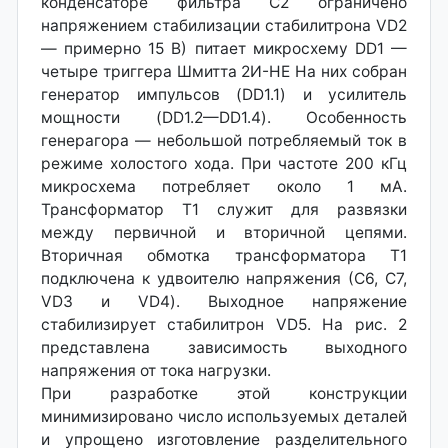
конденсаторе фильтра С2 ограничено
напряжением стабилизации стабилитрона VD2
— примерно 15 В) питает микросхему DD1 —
четыре триггера Шмитта 2И-НЕ На них собран
генератор импульсов (DD1.1) и усилитель
мощности (DD1.2—DD1.4). Особенность
генерагора — небольшой потребляемый ток в
режиме холостого хода. При частоте 200 кГц
микросхема потребляет около 1 мА.
Трансформатор Т1 служит для развязки
между первичной и вторичной цепями.
Вторичная обмотка трансформатора Т1
подключена к удвоителю напряжения (С6, С7,
VD3 и VD4). Выходное напряжение
стабилизирует стабилитрон VD5. На рис. 2
представлена зависимость выходного
напряжения от тока нагрузки.
При разработке этой конструкции
минимизировано число используемых деталей
и упрощено изготовление разделительного