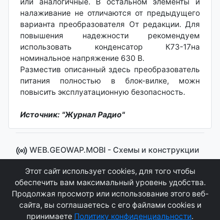
или аналогичные. В остальном элементы и
налаживание не отличаются от предыдущего
варианта преобразователя От редакции. Для
повышения надежности рекомендуем
использовать конденсатор К73-17на
номинальное напряжение 630 В.
Разместив описанный здесь преобразователь
питания полностью в блок-вилке, можн
повысить эксплуатационную безопасность.
Источник: "Журнал Радио"
WEB.GEOWAP.MOBI - Cхемы и конструкции
© 2008 - 2021
Этот сайт использует cookies, для того чтобы
Сайт управляется системой "MKateCMS" от
Ray
обеспечить вам максимальный уровень удобства.
Icemont
.
Продолжая просмотр или использование этого веб-
сайта, вы соглашаетесь с его файлами cookies и
Соглашение
Конфиденциальность
принимаете
Политику конфиденциальности
.