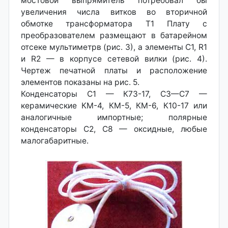
мостовой выпрямитель потребовал бы
увеличения числа витков во вторичной
обмотке трансформатора Т1 Плату с
преобразователем размещают в батарейном
отсеке мультиметрв (рис. 3), а элементы С1, R1
и R2 — в корпусе сетевой вилки (рис. 4).
Чертеж печатной платы и расположение
элементов показаны на рис. 5.
Конденсаторы С1 — К73-17, СЗ—С7 —
керамические КМ-4, КМ-5, КМ-6, К10-17 или
аналогичные импортные; полярные
конденсаторы С2, С8 — оксидные, любые
малогабаритные.