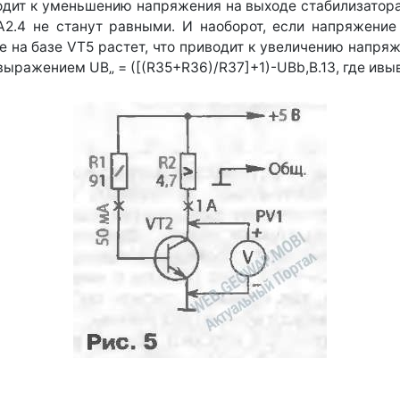
одит к уменьшению напряжения на выходе стабилизатора.
A2.4 не станут равными. И наоборот, если напряжение
 на базе VT5 растет, что приводит к увеличению напря
ыражением UB„ = ([(R35+R36)/R37]+1)-UBb,B.13, где ивыв