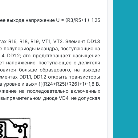
е выходе напряжение U = (R3/R5+1 )-1,25
х R16, R18, R19, VT1, VT2. Элемент DD1.3
ые полупериоды меандра, поступающие на
. 4 DD1.2; это предотвращает насыщение
ет напряжение, поступающее с делителя
овится больше образцового, на выходе
ментах DD1.1, DD1.2 открыть транзисторы
уровне и вых= {[(R24+R25)/R26]+1)-1,8 В.
яжение на последовательно включенных
 выпрямительном диоде VD4, не допуская