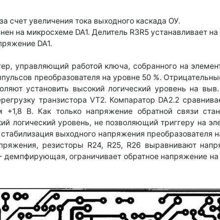
за счет увеличения тока выходного каскада ОУ.
ен на микросхеме DA1. Делитель R3R5 устанавливает на е
апряжение DA1.
гер, управляющий работой ключа, собранного на элемента
мпульсов преобразователя на уровне 50 %. Отрицательн
зволяют установить высокий логический уровень на выв
ерегрузку транзистора VT2. Компаратор DA2.2 сравнива
 +1,8 В. Как только напряжение обратной связи стан
ий логический уровень, не позволяющий триггеру на эле
стабилизация выходного напряжения преобразователя на 
пряжения, резисторы R24, R25, R26 выравнивают напр
— демпфирующая, ограничивает обратное напряжение на