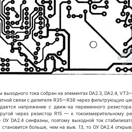
 выходного тока собран на элементах DA2.3, DA2.4, VT
атной связи с делителя R35—R38 через фильтрующую це
дается напряжение с движ-ка переменного резистора
другой через резистор R15 — к токоизмерительному р
 ОУ DA2.4 синфазны, поэтому выходной ток стабилизато
 становится больше, чем на выв. 13, то ОУ DA2.4 откры