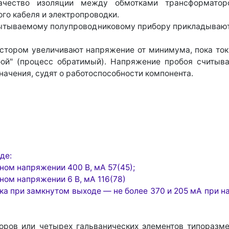
чество изоляции между обмотками трансформаторо
го кабеля и электропроводки.
спытываемому полупроводниковому прибору прикладывают
тором увеличивают напряжение от минимума, пока ток 
бой" (процесс обратимый). Напряжение пробоя считыв
значения, судят о работоспособности компонента.
де:
дном напряжении 400 В, мА 57(45);
дном напряжении 6 В, мА 116(78)
 при замкнутом выходе — не более 370 и 205 мА при на
торов или четырех гальванических элементов типоразме