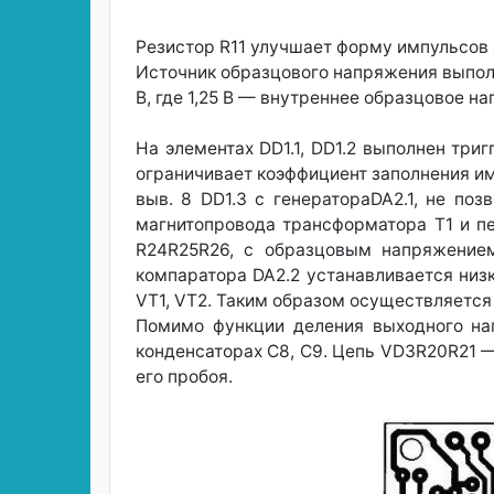
Резистор R11 улучшает форму импульсов 
Источник образцового напряжения выполн
В, где 1,25 В — внутреннее образцовое н
На элементах DD1.1, DD1.2 выполнен триг
ограничивает коэффициент заполнения и
выв. 8 DD1.3 с генератораDA2.1, не по
магнитопровода трансформатора Т1 и п
R24R25R26, с образцовым напряжением
компаратора DA2.2 устанавливается низк
VT1, VT2. Таким образом осуществляется 
Помимо функции деления выходного на
конденсаторах С8, С9. Цепь VD3R20R21 
его пробоя.