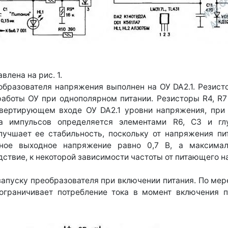
лена на рис. 1.
разователя напряжения выполнен на ОУ DA2.1. Резисто
работы ОУ при однополярном питании. Резисторы R4, R7
вертирующем входе ОУ DA2.1 уровни напряжения, при
та импульсов определяется элементами R6, СЗ и глу
лучшает ее стабильность, поскольку от напряжения пит
ьное выходное напряжение равно 0,7 В, а максималь
дствие, к некоторой зависимости частоты от питающего 
апуску преобразователя при включении питания. По мер
 ограничивает потребление тока в момент включения п