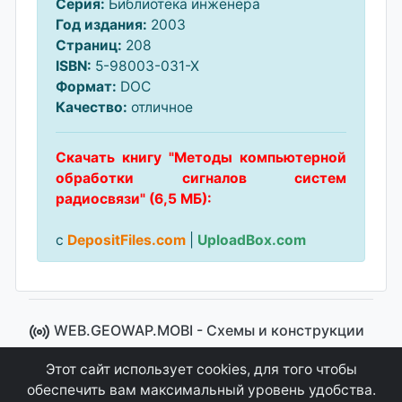
Серия:
Библиотека инженера
Год издания:
2003
Страниц:
208
ISBN:
5-98003-031-X
Формат:
DOC
Качество:
отличное
Скачать книгу "Методы компьютерной
обработки сигналов систем
радиосвязи" (6,5 МБ):
с
DepositFiles.com
|
UploadBox.com
WEB.GEOWAP.MOBI - Cхемы и конструкции
© 2008 - 2021
Этот сайт использует cookies, для того чтобы
Сайт управляется системой "MKateCMS" от
Ray
обеспечить вам максимальный уровень удобства.
Icemont
.