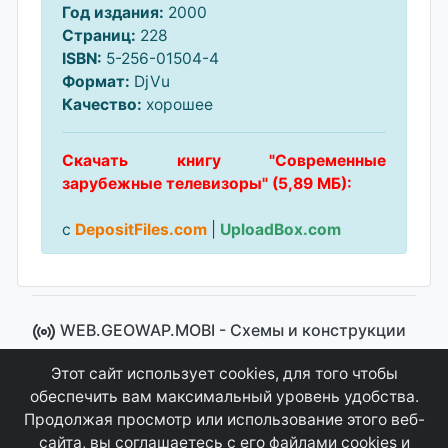
Год издания:
2000
Страниц:
228
ISBN:
5-256-01504-4
Формат:
DjVu
Качество:
хорошее
Скачать книгу "Современные
зарубежные телевизоры" (5,89 МБ):
с
DepositFiles.com
|
UploadBox.com
WEB.GEOWAP.MOBI - Cхемы и конструкции
© 2008 - 2021
Этот сайт использует cookies, для того чтобы
Сайт управляется системой "MKateCMS" от
Ray
обеспечить вам максимальный уровень удобства.
Icemont
.
Продолжая просмотр или использование этого веб-
сайта, вы соглашаетесь с его файлами cookies и