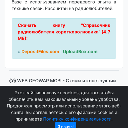
бaзе с использованием передового опыта в
технике связи. Рассчитан на радиолюбителей.
Скачать книгу "Справочник
радиолюбителя коротковолновика" (4,7
МБ):
с
DepositFiles.com
|
UploadBox.com
WEB.GEOWAP.MOBI - Cхемы и конструкции
© 2008 - 2021
Этот сайт использует cookies, для того чтобы
Сайт управляется системой "MKateCMS" от
Ray
обеспечить вам максимальный уровень удобства.
Icemont
.
Продолжая просмотр или использование этого веб-
сайта, вы соглашаетесь с его файлами cookies и
Соглашение
Конфиденциальность
принимаете
Политику конфиденциальности
.
О сайте
Контакты
Я понял!