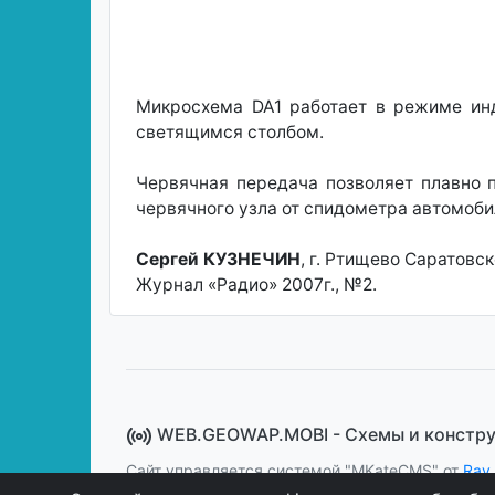
Микросхема DA1 работает в режиме ин
светящимся столбом.
Червячная передача позволяет плавно 
червячного узла от спидометра автомоб
Сергей КУЗНЕЧИН
, г. Ртищево Саратовск
Журнал «Радио» 2007г., №2.
WEB.GEOWAP.MOBI - Cхемы и констр
Сайт управляется системой "MKateCMS" от
Ray