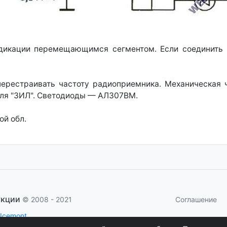
дикации перемещающимся сегментом. Если соединить в
перестраивать частоту радиоприемника. Механическая ч
иля "ЗИЛ". Светодиоды — АЛ307ВМ.
ой обл.
укции
Соглашение
© 2008 - 2021
 Icemont
.